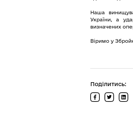
Наша винищува
України, а уд
визначених опе
Віримо у Зброй
Поділитись: