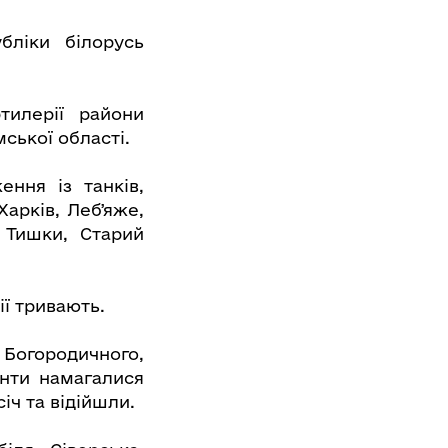
бліки білорусь
тилерії райони
ської області.
ння із танків,
Харків, Лебʼяже,
 Тишки, Старий
ії тривають.
Богородичного,
анти намагалися
іч та відійшли.