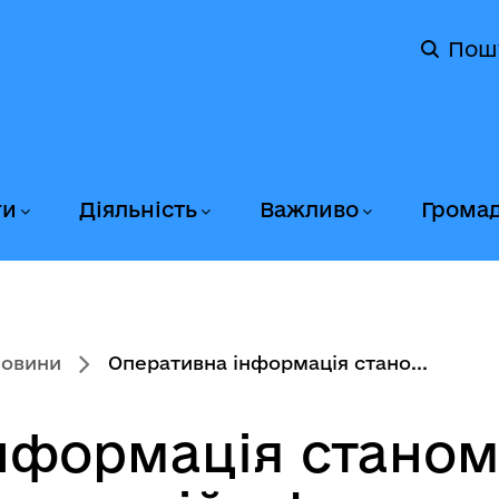
Пош
ги
Діяльність
Важливо
Грома
новини
Оперативна інформація стано...
нформація станом