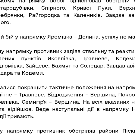
кому напрямку ворог здійснював обстріли б
тародубівки, Спірного, Кривої Луки, Верхнь
ребрянки, Райгородка та Калеників. Завдав ав
ого.
й бій у напрямку Яремівка – Долина, успіху не ма
у напрямку противник задіяв ствольну та реакти
лених пунктів Яковлівка, Травневе, Кодема
дюмівка, Зайцеве, Бахмут та Соледар. Завдав ав
едара та Кодеми.
алися покращити тактичне положення на напрям
ітне – Травневе, Відродження – Вершина, Покро
овлівка, Семигірʼя – Вершина. На всіх вказаних 
та відійшов. Веде наступальні дії в напрямку 
дії тривають.
у напрямку противник обстріляв райони Піскі