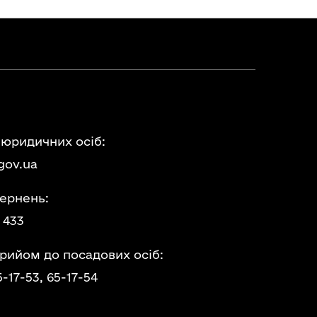
 юридичних осіб:
gov.ua
ернень:
 433
прийом до посадових осіб:
5-17-53,
65-17-54