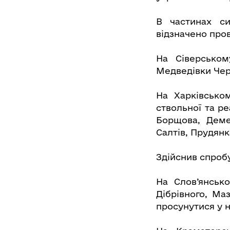
В частинах си
відзначено пров
На Сіверськом
Медведівки Черн
На Харківсько
ствольної та ре
Борщова, Деме
Салтів, Прудянк
Здійснив спробу
На Слов’янськ
Дібрівного, Ма
просунутися у н