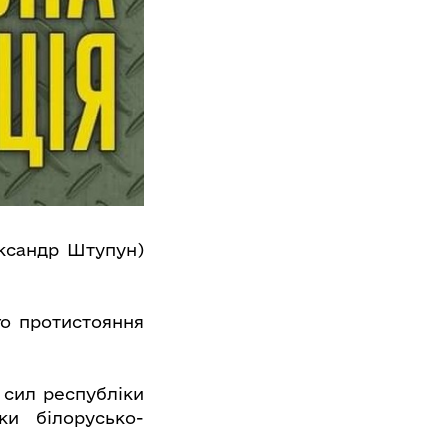
ксандр Штупун)
го протистояння
 сил республіки
ки білорусько-