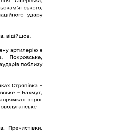
іля Сіверська,
окам’янського,
іаційного удару
в, відійшов.
вну артилерію в
, Покровське,
іаударів поблизу
ках Стряпівка –
вське – Бахмут,
напрямках ворог
Новолуганське –
в, Пречистівки,