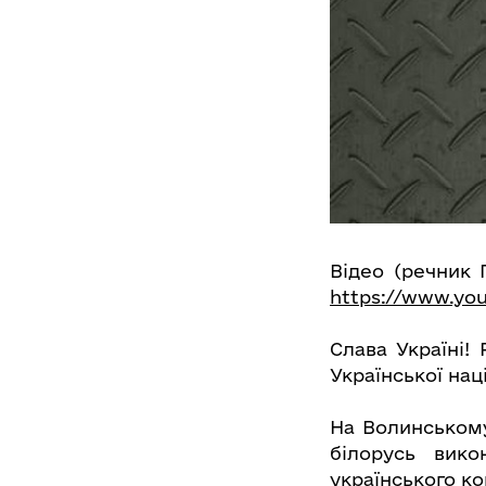
Відео (речник
https://www.yo
Слава Україні!
Української нац
На Волинському
білорусь вико
українського ко