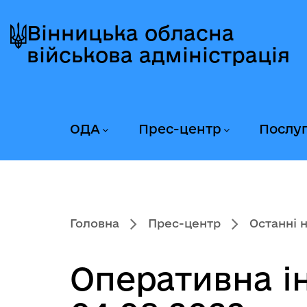
Перейти
Перейти
Перейти
до
до
до
Вінницька обласна
головного
головного
головного
військова адміністрація
меню
вмісту
колонтитула
ОДА
Прес-центр
Послу
Головна
Прес-центр
Останні 
Оперативна і