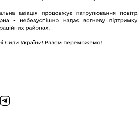
льна авіація продовжує патрулювання повітр
арна - небезуспішно надає вогневу підтримку
раційних районах.
ні Сили України! Разом переможемо!