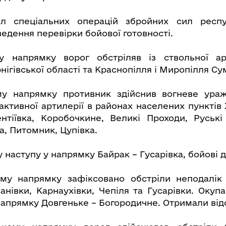
л спеціальних операцій збройних сил респу
едення перевірки бойової готовності.
у напрямку ворог обстріляв із ствольної ар
ігівської області та Краснопілля і Миропілля Сум
му напрямку противник здійснив вогневе ураже
активної артилерії в районах населених пунктів 
нтіївка, Коробочкине, Великі Проходи, Руські
а, Питомник, Цупівка.
 наступу у напрямку Байрак – Гусарівка, бойові д
ому напрямку зафіксовано обстріли неподалік 
занівки, Карнаухівки, Чепіля та Гусарівки. Окуп
апрямку Довгеньке – Богородичне. Отримали відс