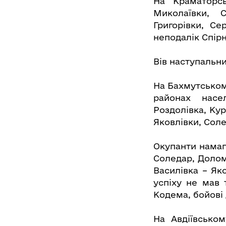
На Краматорсь
Миколаївки, С
Григорівки, Се
неподалік Спірн
Вів наступальни
На Бахмутськом
районах насе
Роздолівка, Кур
Яковлівки, Сол
Окупанти намаг
Соледар, Долом
Василівка – Як
успіху не мав 
Кодема, бойові 
На Авдіївськом