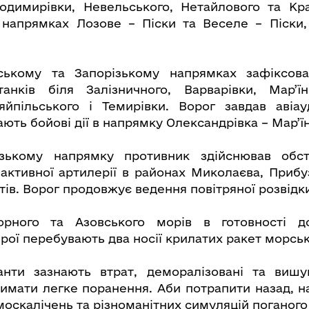
димирівки, Невельського, Нетайлового та Кра
 напрямках Лозове – Піски та Веселе – Піски,
ському та Запорізькому напрямках зафіксова
танків біля Залізничного, Варварівки, Мар’їн
яйпільського і Темирівки. Ворог завдав авіа
ють бойові дії в напрямку Олександрівка – Мар’їн
зькому напрямку противник здійснював обстр
еактивної артилерії в районах Миколаєва, Прибу
тів. Ворог продовжує ведення повітряної розвідк
орного та Азовського морів в готовності д
рої перебувають два носії крилатих ракет морськ
панти зазнають втрат, деморалізовані та вишу
имати легке поранення. Аби потрапити назад, н
оскалічень та різноманітних симуляцій поганого 