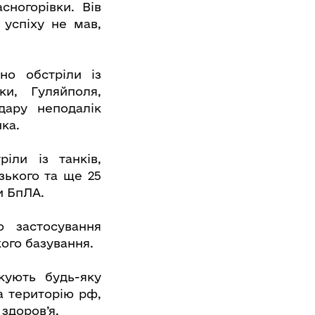
сногорівки. Вів
 успіху не мав,
но обстріли із
ки, Гуляйполя,
удару неподалік
ка.
іли із танків,
зького та ще 25
и БпЛА.
о застосування
ого базування.
кують будь-яку
а територію рф,
здоров’я.