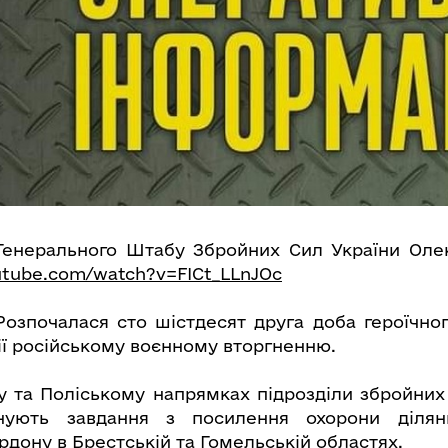
 Генерального Штабу Збройних Сил України Оле
utube.com/watch?v=FICt_LLnJOc
 Розпочалася сто шістдесят друга доба героїчно
ії російському воєнному вторгненню.
 та Поліському напрямках підрозділи збройних
нують завдання з посилення охорони ділян
рдону в Брестській та Гомельській областях.