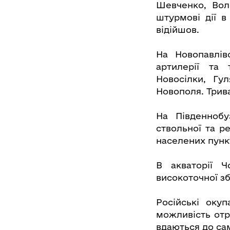
Шевченко, Воло
штурмові дії в
відійшов.
На Новопавлів
артилерії та 
Новосілки, Гул
Новополя. Трива
На Південнобу
ствольної та р
населених пунк
В акваторії Ч
високоточної зб
Російські оку
можливість отр
вдаються до сам