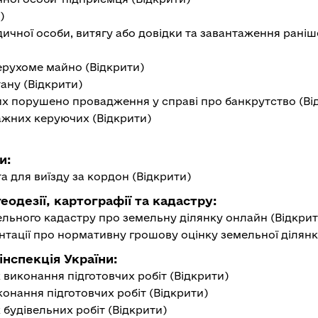
)
ичної особи, витягу або довідки та завантаження рані
ерухоме майно (
Відкрити
)
ану (
Відкрити
)
х порушено провадження у справі про банкрутство (
Ві
ажних керуючих (
Відкрити
)
и:
 для виїзду за кордон (
Відкрити
)
одезії, картографії та кадастру:
льного кадастру про земельну ділянку онлайн (
Відкри
нтації про нормативну грошову оцінку земельної ділянк
нспекція України:
виконання підготовчих робіт (
Відкрити
)
конання підготовчих робіт (
Відкрити
)
будівельних робіт (
Відкрити
)