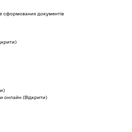
ше сформованих документів
дкрити
)
ти
)
и онлайн (
Відкрити
)