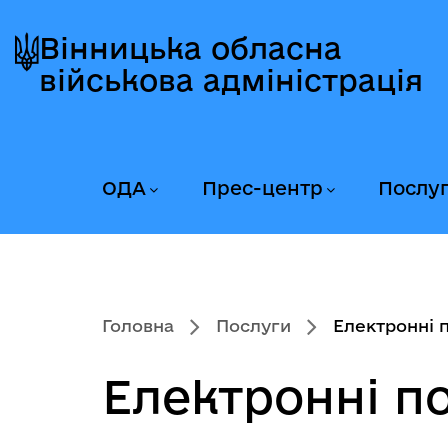
Перейти
Перейти
Перейти
до
до
до
Вінницька обласна
головного
головного
головного
військова адміністрація
меню
вмісту
колонтитула
ОДА
Прес-центр
Послу
Головна
Послуги
Електронні 
Електронні п