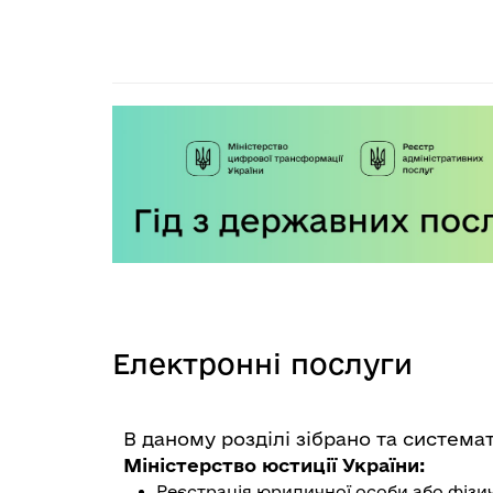
Електронні послуги
В даному розділі зібрано та система
Міністерство юстиції України:
Реєстрація юридичної особи або фізи