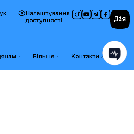
ук
Налаштування
доступності
Дія
дянам
Більше
Контакти