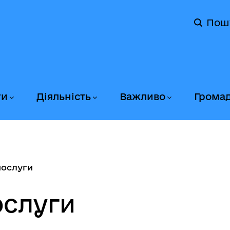
Пош
ги
Діяльність
Важливо
Грома
послуги
ослуги