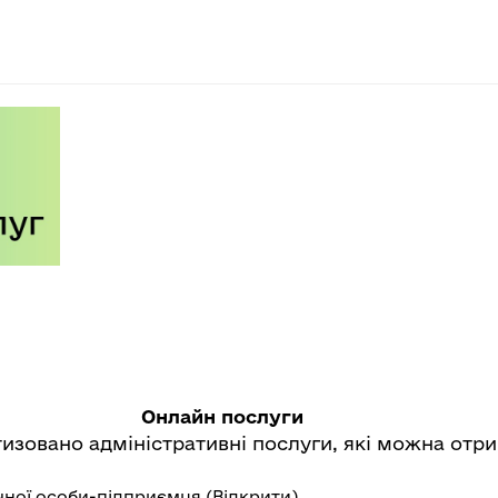
Онлайн послуги
тизовано адміністративні послуги, які можна отр
чної особи-підприємця (
Відкрити
)