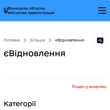
Перейти
Перейти
Перейти
Вінницька обласна
до
до
до
військова адміністрація
головного
головного
головного
меню
вмісту
колонтитула
Головна
Більше
єВідновлення
єВідновлення
Розділ у розробці
Категорії