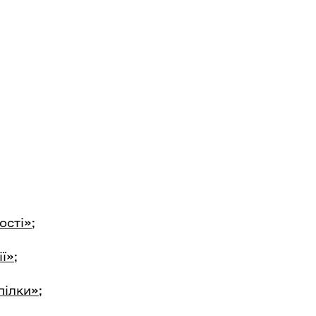
ості»;
ї»;
пілки»;