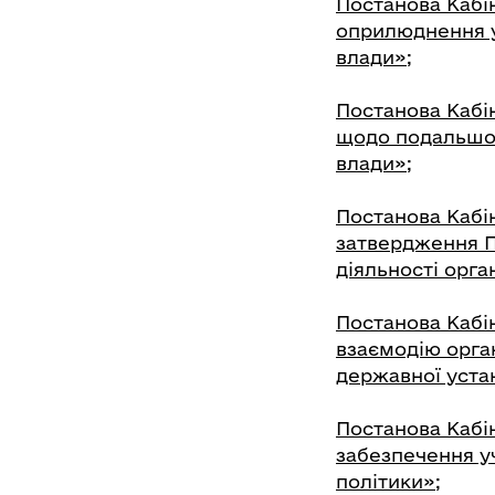
Постанова Кабін
оприлюднення у 
влади»;
Постанова Кабін
щодо подальшого
влади»;
Постанова Кабін
затвердження П
діяльності орга
Постанова Кабін
взаємодію орган
державної уста
Постанова Кабін
забезпечення уч
політики»;