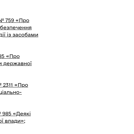
 № 759 «Про
абезпечення
дії із засобами
 85 «Про
и державної
№ 2311 «Про
ціально-
№ 985 «Деякі
ї влади»;