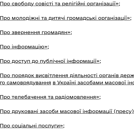
ро свободу совісті та релігійні організації»;
Про молодіжні та дитячі громадські організації»;
«Про звернення громадян»;
«Про інформацію»;
Про доступ до публічної інформації»
;
Про порядок висвітлення діяльності органів держ
ого самоврядування
в Україні засобами масової ін
«Про телебачення та радіомовлення»;
Про друковані засоби масової інформації (пресу) 
Про соціальні послуги»;