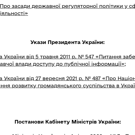
«Про засади державної регуляторної політики у с
іяльності»
Укази Президента України:
 України від 5 травня 2011 р. № 547 «Питання за
авчої влади доступу до публічної інформації»
;
 України від 27 вересня 2021 р. № 487 «Про Націо
ння розвитку громадянського суспільства в Україн
Постанови Кабінету Міністрів України: