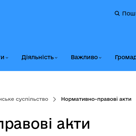
Пош
ги
Діяльність
Важливо
Грома
ське суспільство
Нормативно-правові акти
равові акти