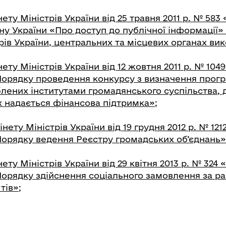
ету Міністрів України від 25 травня 2011 р. № 583
у України «Про доступ до публічної інформації» 
рів України, центральних та місцевих органах ви
ету Міністрів України від 12 жовтня 2011 р. № 104
орядку проведення конкурсу з визначення програ
блених інститутами громадянського суспільства,
их надається фінансова підтримка»
;
нету Міністрів України від 19 грудня 2012 р. № 121
орядку ведення Реєстру громадських об’єднань»
ету Міністрів України від 29 квітня 2013 р. № 324 
орядку здійснення соціального замовлення за р
тів»;