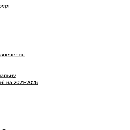
фері
безпечення
нальну
і на 2021-2026