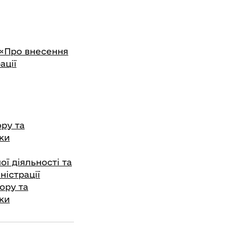
5 «Про внесення
ації
ру та
оки
ої діяльності та
ністрації
ору та
оки