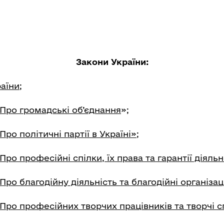
Закони України:
аїни;
«Про громадські об’єднання
»;
ро політичні партії в Україні»;
Про професійні спілки, їх права та гарантії діяльн
Про благодійну діяльність та благодійні організаці
Про професійних творчих працівників та творчі с