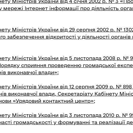
ету Міністрів України від 4 січня 2002 р. № 3 «П
мережі Інтернет інформації про діяльність орга
ету Міністрів України від 29 серпня 2002 р. № 13
 забезпечення відкритості у діяльності органів
ету Міністрів України від 5 листопада 2008 р. № 
орядку сприяння проведенню громадської експе
нів виконавчої влади»;
ету Міністрів України від 12 серпня 2009 р. № 89
ів виконавчої влади, Секретаріату Кабінету Мініс
нови «Урядовий контактний центр»
;
ету Міністрів України від 3 листопада 2010 р. № 
асті громадськості у формуванні та реалізації д