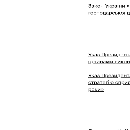
Закон України 
господарської д
Указ Президента
органами викон
Указ Президента
стратегію сприя
роки»