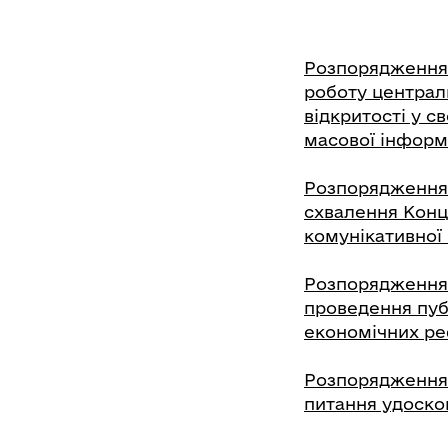
Розпорядження К
роботу централ
відкритості у св
масової інформа
Розпорядження К
схвалення Конц
комунікативної 
Розпорядження К
проведення пуб
економічних р
Розпорядження К
питання удоско