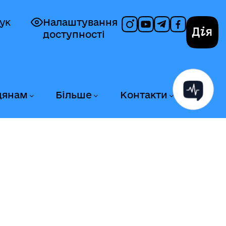
ук
Налаштування
доступності
Дія
дянам
Більше
Контакти