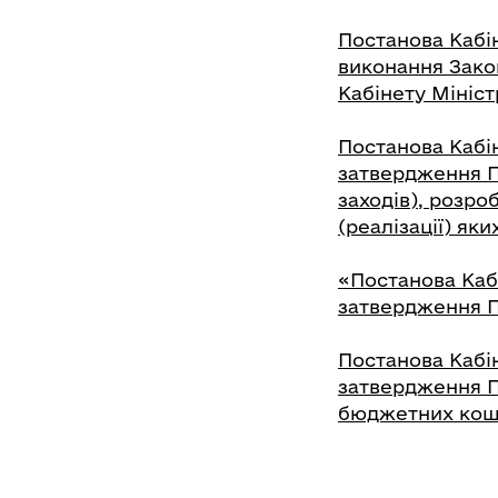
Постанова Кабін
виконання Закон
Кабінету Мініст
Постанова Кабін
затвердження П
заходів), розро
(реалізації) як
«Постанова Кабі
затвердження П
Постанова Кабін
затвердження П
бюджетних кош