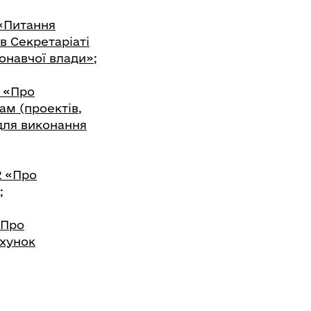
 «Питання
в Секретаріаті
конавчої влади»
;
9 «Про
м (проектів,
 для виконання
2 «Про
;
«Про
ахунок