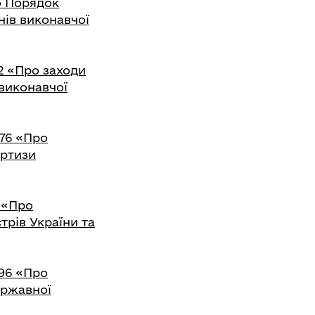
ро Порядок
нів виконавчої
02 «Про заходи
 виконавчої
976 «Про
ртизи
8 «Про
трів України та
996 «Про
ержавної