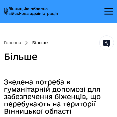
Перейти
Перейти
Перейти
Вінницька обласна
до
до
до
військова адміністрація
головного
головного
головного
меню
вмісту
колонтитула
Головна
Більше
Більше
Зведена потреба в
Зміст статті
гуманітарній допомозі для
забезпечення біженців, що
перебувають на території
Вінницької області