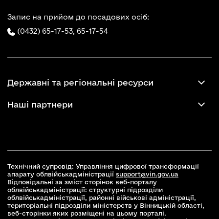
Запис на прийом до посадових осіб:
(0432) 65-17-53,
65-17-54
Державні та регіональні ресурси
Наші партнери
Технічний супровід: Управління цифрової трансформації
апарату облвійськадміністрації
support@vin.gov.ua
Відповідальні за зміст сторінок веб-порталу
облвійськадміністрації: структурні підрозділи
облвійськадміністрації, районні військові адміністрації,
територіальні підрозділи міністерств у Вінницькій області,
веб-сторінки яких розміщені на цьому порталі.