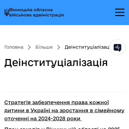
Перейти
Перейти
Перейти
Вінницька обласна
до
до
до
військова адміністрація
головного
головного
головного
меню
вмісту
колонтитула
Головна
Більше
Деінституціалізація
Деінституціалізація
Стратегія забезпечення права кожної
дитини в Україні на зростання в сімейному
оточенні на 2024-2028 роки