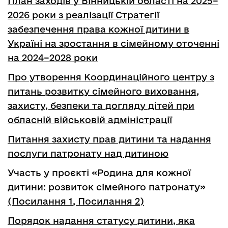
План заходів у Вінницькій області на 2025–
2026 роки з реалізації Стратегії
забезпечення права кожної дитини в
Україні на зростання в сімейному оточенні
на 2024–2028 роки
Про утворення Координаційного центру з
питань розвитку сімейного виховання,
захисту, безпеки та догляду дітей при
обласній військовій адміністрації
Питання захисту прав дитини та надання
послуги патронату над дитиною
Участь у проєкті «Родина для кожної
дитини: розвиток сімейного патронату»
(
Посилання 1
,
Посилання 2
)
Порядок надання статусу дитини, яка