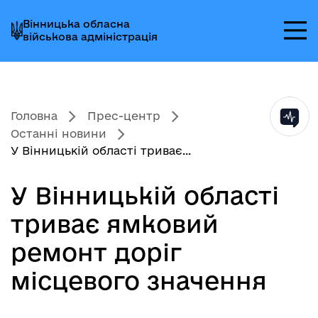
Перейти
Перейти
Перейти
Вінницька обласна
до
до
до
військова адміністрація
головного
головного
головного
меню
вмісту
колонтитула
Головна
Прес-центр
Останні новини
У Вінницькій області триває...
У Вінницькій області
триває ямковий
ремонт доріг
місцевого значення