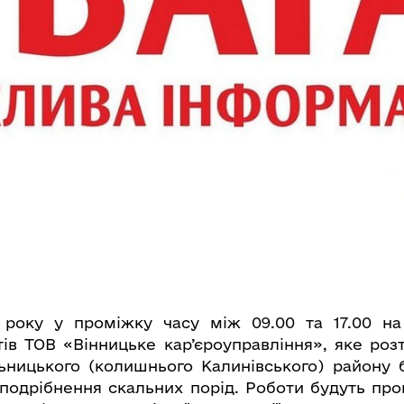
 року у проміжку часу між 09.00 та 17.00 на
тів ТОВ «Вінницьке кар’єроуправління», яке роз
ьницького (колишнього Калинівського) району
подрібнення скальних порід. Роботи будуть пр