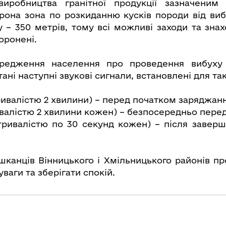
виробництва гранітної продукції зазначеним 
рона зона по розкиданню кусків породи від виб
ру – 350 метрів, тому всі можливі заходи та зн
боронені.
редження населення про проведення вибуху 
ані наступні звукові сигнали, встановлені для так
ривалістю 2 хвилини) – перед початком заряджанн
ивалістю 2 хвилини кожен) – безпосередньо пере
тривалістю по 30 секунд кожен) – після завер
шканців Вінницького і Хмільницького районів п
ваги та зберігати спокій.