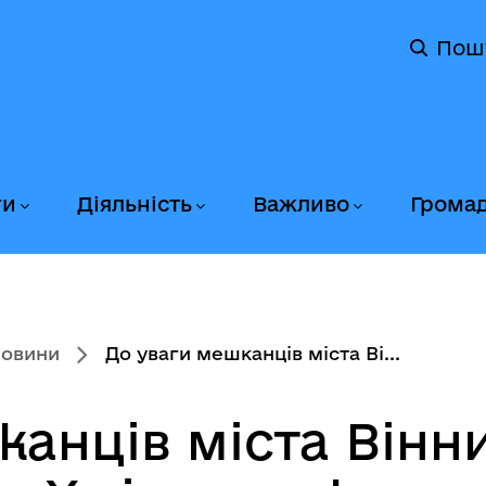
Пош
ги
Діяльність
Важливо
Грома
новини
До уваги мешканців міста Ві...
анців міста Вінни