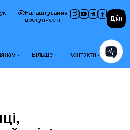
ук
Налаштування
доступності
Дія
дянам
Більше
Контакти
ці,