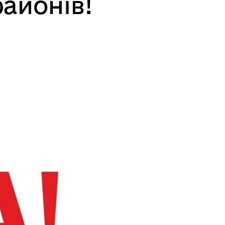
айонів!