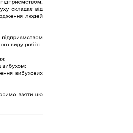
підприємством.
уху складає від
аходження людей
підприємством
ого виду робіт:
я;
д вибухом;
шення вибухових
росимо взяти цю