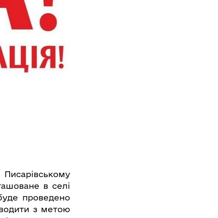
 Писарівському
ташоване в селі
 буде проведено
оводити з метою