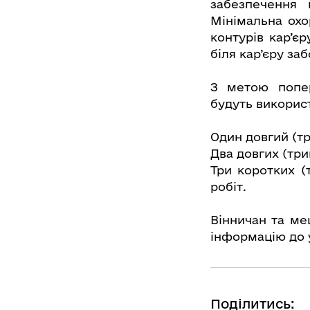
забезпечення 
Мінімальна охо
контурів кар’є
біля кар’єру за
З метою попе
будуть використ
Один довгий (т
Два довгих (тр
Три коротких (
робіт.
Вінничан та ме
інформацію до у
Поділитись: