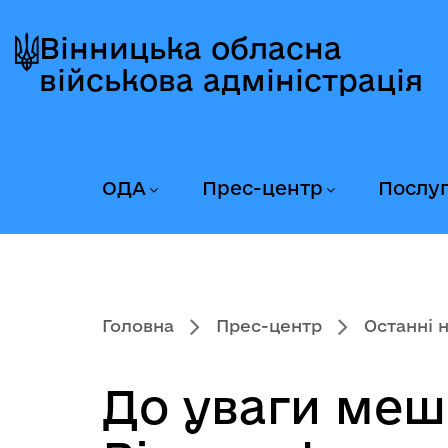
Перейти
Перейти
Перейти
до
до
до
Вінницька обласна
головного
головного
головного
військова адміністрація
меню
вмісту
колонтитула
ОДА
Прес-центр
Послу
Головна
Прес-центр
Останні 
До уваги мешк