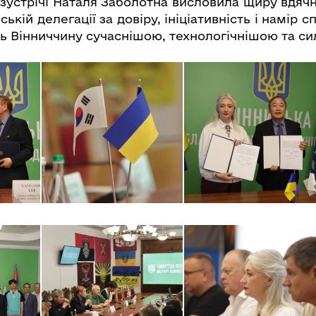
зустрічі Наталя Заболотна висловила щиру вдячні
ській делегації за довіру, ініціативність і намір 
ять Вінниччину сучаснішою, технологічнішою та с