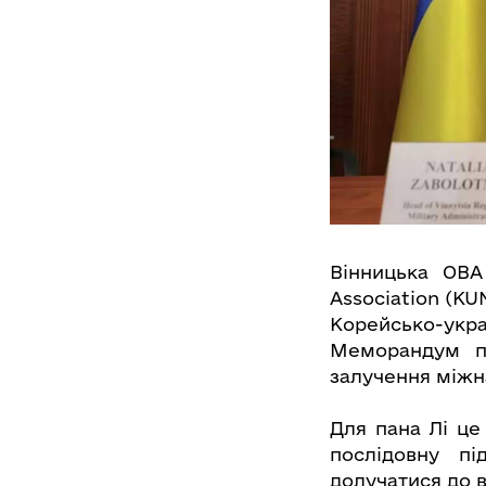
Вінницька ОВА
Association (K
Корейсько-укр
Меморандум пр
залучення міжна
Для пана Лі це
послідовну пі
долучатися до в