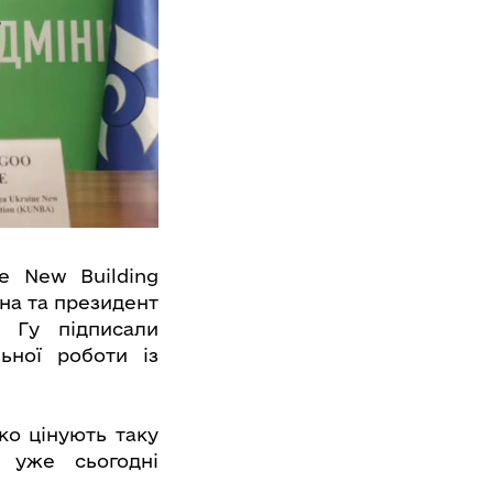
e New Building
на та президент
г Гу підписали
ьної роботи із
ко цінують таку
в уже сьогодні