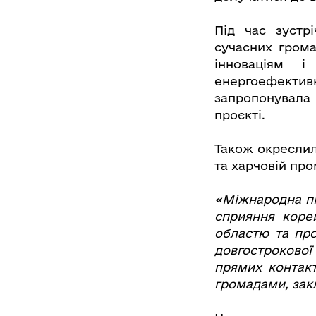
Під час зустрі
сучасних грома
інноваціям 
енергоефекти
запропонувала 
проєкті.
Також окреслил
та харчовій про
«Міжнародна пі
сприяння коре
областю та про
довгостроково
прямих контакт
громадами, закл