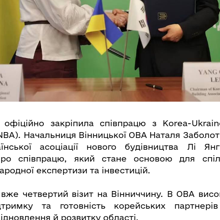
 офіційно закріпила співпрацю з Korea-Ukrain
UNBA). Начальниця Вінницької ОВА Наталя Заболот
аїнської асоціації нового будівництва Лі Ян
о співпрацю, який стане основою для спіл
родної експертизи та інвестицій.
 вже четвертий візит на Вінниччину. В ОВА висо
дтримку та готовність корейських партнері
ідновлення й розвитку області.