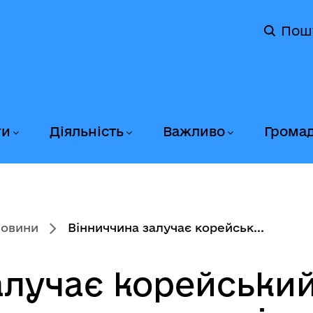
Пош
ги
Діяльність
Важливо
Грома
новини
Вінниччина залучає корейськ...
алучає корейський