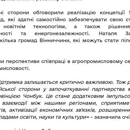
чі сторони обговорили реалізацію концепції 
д, які здатні самостійно забезпечувати свою ст
і новітнім технологіям, а також рішен
вності та енергонезалежності. Наталя 
кілька громад Вінниччини, які можуть стати пі
и перспективи співпраці в агропромисловому се
мисловості.
дтримка залишається критично важливою. Тож 
йської сторони у започаткуванні партнерства 
вінцією Чонбук. Це стане додатковим імпульс
ї взаємодії між нашими регіонами, сприятим
ів, активізації економічних зв'язків, розширенн
адами освіти, науки та культури»
- зазначила оч