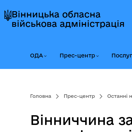
Перейти
Перейти
Перейти
до
до
до
Вінницька обласна
головного
головного
головного
військова адміністрація
меню
вмісту
колонтитула
ОДА
Прес-центр
Послу
Головна
Прес-центр
Останні 
Вінниччина з