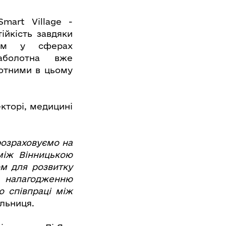
Smart Village -
ійкість завдяки
ням у сферах
Заболотна вже
лотними в цьому
кторі, медицині
розраховуємо на
між Вінницькою
ом для розвитку
е налагодженню
ю співпраці між
ільниця.