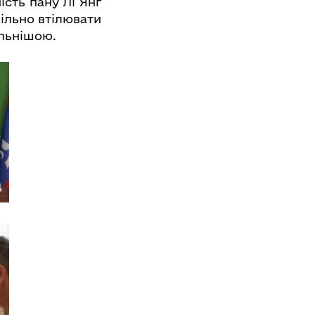
сть пану Лі Янг
спільно втілювати
ильнішою.