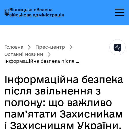
Перейти
Перейти
Перейти
Вінницька обласна
до
до
до
військова адміністрація
головного
головного
головного
меню
вмісту
колонтитула
Головна
Прес-центр
Останні новини
Інформаційна безпека після ...
Інформаційна безпека
після звільнення з
полону: що важливо
пам’ятати Захисникам
і Захисницям України,