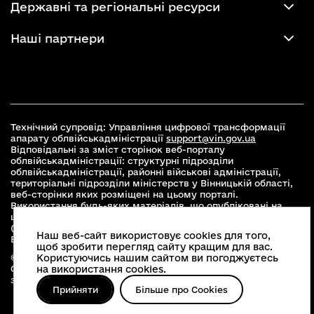
Державні та регіональні ресурси
Наші партнери
Технічний супровід: Управління цифрової трансформації
апарату облвійськадміністрації
support@vin.gov.ua
Відповідальні за зміст сторінок веб-порталу
облвійськадміністрації: структурні підрозділи
облвійськадміністрації, районні військові адміністрації,
територіальні підрозділи міністерств у Вінницькій області,
веб-сторінки яких розміщені на цьому порталі.
Використання будь-яких матеріалів, що опубліковані на
цьому сайті, дозволяється при умові зазначення посилання
(для інтернет-видань - гіперпосилання) на офіційний сайт
Наш веб-сайт використовує cookies для того,
Вінницької облвійськадміністрації
www.vin.gov.ua
.
щоб зробити перегляд сайту кращим для вас.
Користуючись нашим сайтом ви погоджуєтесь
© 2026 Весь контент доступний за ліцензією Creative
на використання cookies.
Commons Attribution 4.0 International license, якщо не
зазначено інше
Прийняти
Більше про Cookies