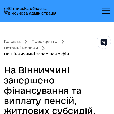
Перейти
Перейти
Перейти
Вінницька обласна
до
до
до
військова адміністрація
головного
головного
головного
меню
вмісту
колонтитула
Головна
Прес-центр
Останні новини
На Вінниччині завершено фін...
На Вінниччині
завершено
фінансування та
виплату пенсій,
житлових субсидій,