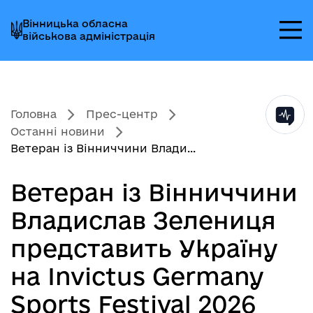
Перейти
Перейти
Перейти
Вінницька обласна
до
до
до
військова адміністрація
головного
головного
головного
меню
вмісту
колонтитула
Головна
Прес-центр
Останні новини
Ветеран із Вінниччини Влади...
Ветеран із Вінниччини
Владислав Зелениця
представить Україну
на Invictus Germany
Sports Festival 2026