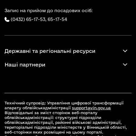
Запис на прийом до посадових осіб:
(0432) 65-17-53,
65-17-54
Державні та регіональні ресурси
Наші партнери
Технічний супровід: Управління цифрової трансформації
апарату облвійськадміністрації
support@vin.gov.ua
Відповідальні за зміст сторінок веб-порталу
облвійськадміністрації: структурні підрозділи
облвійськадміністрації, районні військові адміністрації,
територіальні підрозділи міністерств у Вінницькій області,
веб-сторінки яких розміщені на цьому порталі.