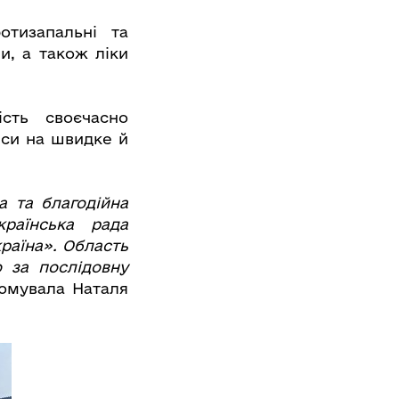
отизапальні та
и, а також ліки
ість своєчасно
нси на швидке й
а та благодійна
країнська рада
раїна». Область
 за послідовну
юмувала Наталя