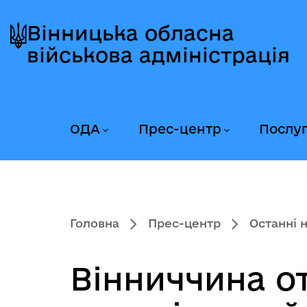
Перейти
Перейти
Перейти
до
до
до
Вінницька обласна
головного
головного
головного
військова адміністрація
меню
вмісту
колонтитула
ОДА
Прес-центр
Послу
Головна
Прес-центр
Останні 
Вінниччина о