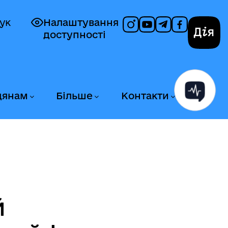
ук
Налаштування
доступності
Дія
дянам
Більше
Контакти
й