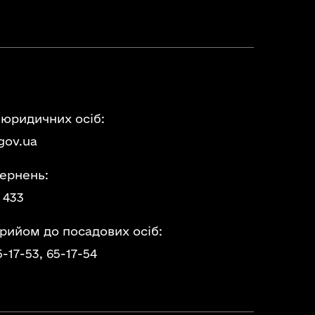
 юридичних осіб:
gov.ua
ернень:
 433
прийом до посадових осіб:
5-17-53,
65-17-54