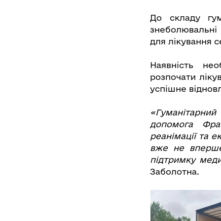
До складу гум
знеболювальні 
для лікування 
Наявність нео
розпочати ліку
успішне віднов
«Гуманітарний 
допомога Фран
реанімації та 
вже не вперше
підтримку меди
Заболотна.