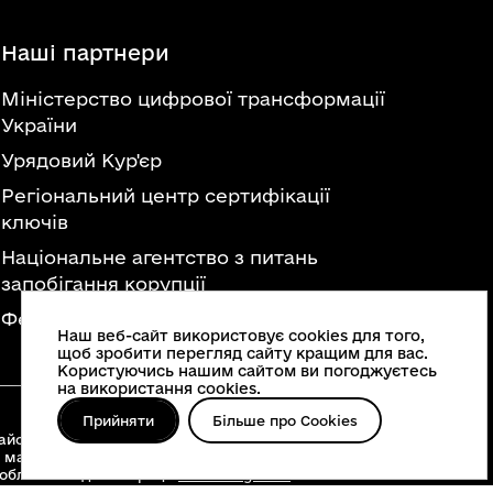
Наші партнери
Міністерство цифрової трансформації
України
Урядовий Кур'єр
Регіональний центр сертифікації
ключів
Національне агентство з питань
запобігання корупції
Федерація професійних спілок України
Наш веб-сайт використовує cookies для того,
щоб зробити перегляд сайту кращим для вас.
Користуючись нашим сайтом ви погоджуєтесь
на використання cookies.
Прийняти
Більше про Cookies
йонні військові адміністрації, територіальні
 матеріалів, що опубліковані на цьому сайті,
 облвійськадміністрації
www.vin.gov.ua
.