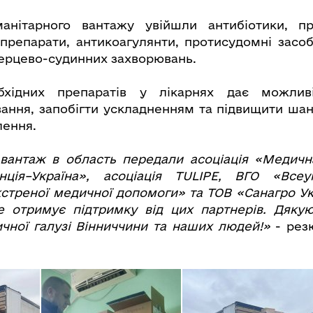
анітарного вантажу увійшли антибіотики, пр
препарати, антикоагулянти, протисудомні засоб
серцево-судинних захворювань.
бхідних препаратів у лікарнях дає можлив
вання, запобігти ускладненням та підвищити ша
лення.
вантаж в область передали асоціація «Медичн
ція–Україна», асоціація TULIPE, ВГО «Всеу
екстреної медичної допомоги» та ТОВ «Санагро Ук
 отримує підтримку від цих партнерів. Дякую
чної галузі Вінниччини та наших людей!»
- рез