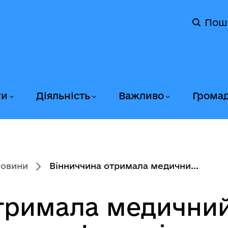
Пош
ги
Діяльність
Важливо
Грома
новини
Вінниччина отримала медични...
тримала медични