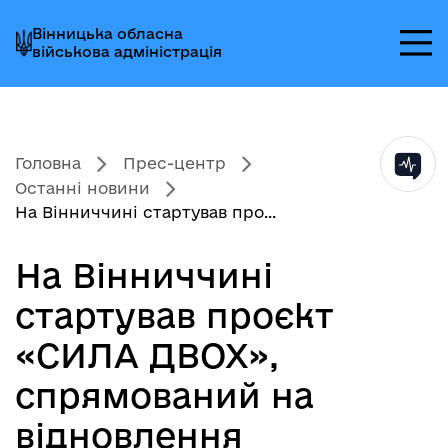
Перейти
Перейти
Перейти
Вінницька обласна
до
до
до
військова адміністрація
головного
головного
головного
меню
вмісту
колонтитула
Головна
Прес-центр
Останні новини
На Вінниччині стартував про...
На Вінниччині
стартував проєкт
«СИЛА ДВОХ»,
спрямований на
відновлення