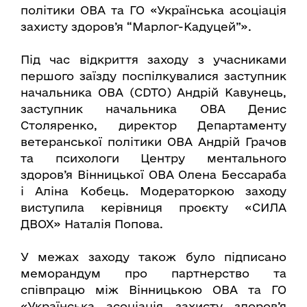
політики ОВА та ГО «Українська асоціація
захисту здоров’я “Марлог-Кадуцей”».
Під час відкриття заходу з учасниками
першого заїзду поспілкувалися заступник
начальника ОВА (CDTO) Андрій Кавунець,
заступник начальника ОВА Денис
Столяренко, директор Департаменту
ветеранської політики ОВА Андрій Грачов
та психологи Центру ментального
здоров’я Вінницької ОВА Олена Бессараба
і Аліна Кобець. Модераторкою заходу
виступила керівниця проєкту «СИЛА
ДВОХ» Наталія Попова.
У межах заходу також було підписано
меморандум про партнерство та
співпрацю між Вінницькою ОВА та ГО
«Українська асоціація захисту здоров’я