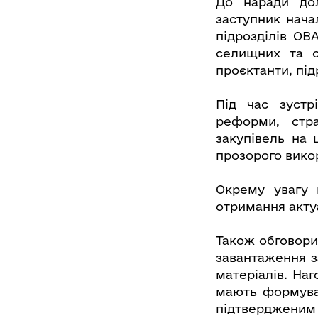
До наради до
заступник нача
підрозділів ОВ
селищних та с
проєктанти, під
Під час зустр
реформи, стр
закупівель на 
прозорого вико
Окрему увагу 
отримання актуа
Також обговори
завантаження з
матеріалів. На
мають формуват
підтвердженим 