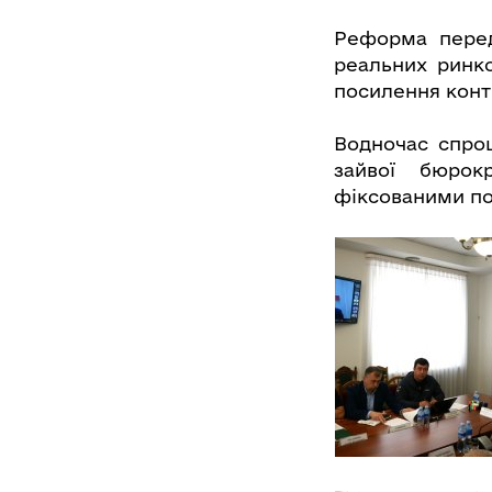
Реформа перед
реальних ринко
посилення конт
Водночас спро
зайвої бюрок
фіксованими п