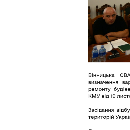
Вінницька ОВ
визначення вар
ремонту будів
КМУ від 19 листо
Засідання відб
територій Украї