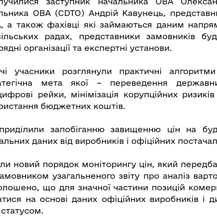
лучилися заступник начальника ОВА Олексан
льника ОВА (CDTO) Андрій Кавунець, представ
А, а також фахівці які займаються даним напря
ільських радах, представники замовників буді
рядні організації та експертні установи.
ічі учасники розглянули практичні алгоритм
атегічна мета якої – переведення державни
цифрові рейки, мінімізація корупційних ризиків
ристання бюджетних коштів.
приділили запобіганню завищенню цін на буд
льних даних від виробників і офіційних постачал
ли новий порядок моніторингу цін, який передба
амовником узагальненого звіту про аналіз варто
голошено, що для значної частини позицій комерц
ися на основі даних офіційних виробників і ди
статусом.