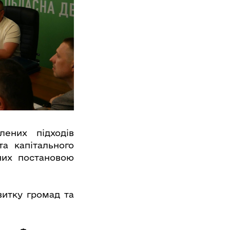
ених підходів
та капітального
них постановою
витку громад та