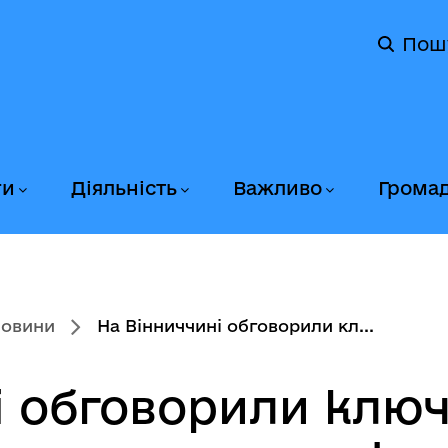
Пош
ги
Діяльність
Важливо
Грома
новини
На Вінниччині обговорили кл...
і обговорили ключ