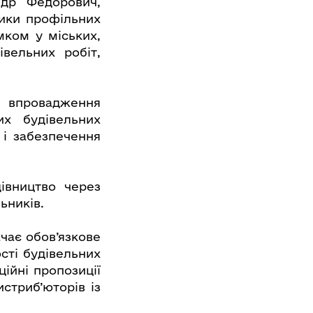
др Федорович,
ники профільних
мком у міських,
вельних робіт,
и впровадження
х будівельних
 і забезпечення
івництво через
ьників.
чає обов’язкове
сті будівельних
ійні пропозиції
стриб’юторів із