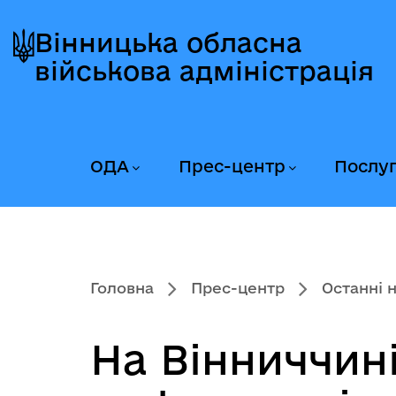
Перейти
Перейти
Перейти
до
до
до
Вінницька обласна
головного
головного
головного
військова адміністрація
меню
вмісту
колонтитула
ОДА
Прес-центр
Послу
Головна
Прес-центр
Останні 
На Вінниччин