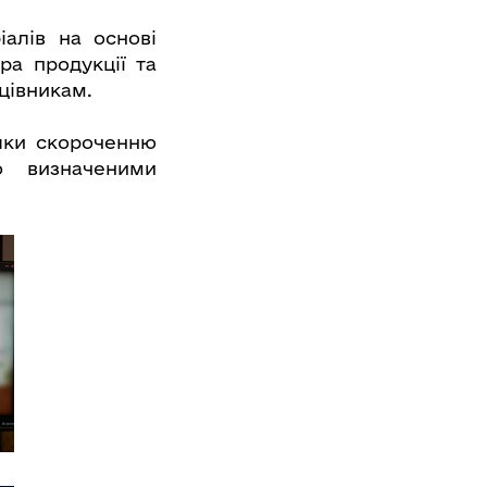
алів на основі
ра продукції та
цівникам.
яки скороченню
о визначеними