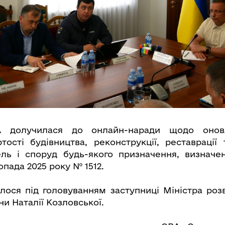
А долучилася до онлайн-наради щодо оновл
тості будівництва, реконструкції, реставрації 
ель і споруд будь-якого призначення, визначе
пада 2025 року Nº 1512.
улося під головуванням заступниці Міністра роз
ни Наталії Козловської.