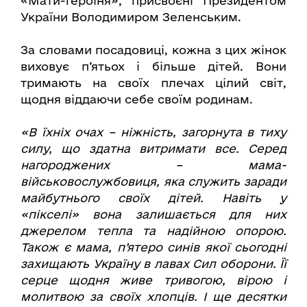
«Мати-героїня», присвоєні Президентом
України Володимиром Зеленським.
За словами посадовиці, кожна з цих жінок
виховує п’ятьох і більше дітей. Вони
тримають на своїх плечах цілий світ,
щодня віддаючи себе своїм родинам.
«В їхніх очах – ніжність, загорнута в тиху
силу, що здатна витримати все. Серед
нагороджених – мама-
військовослужбовиця, яка служить заради
майбутнього своїх дітей. Навіть у
«пікселі» вона залишається для них
джерелом тепла та надійною опорою.
Також є мама, п’ятеро синів якої сьогодні
захищають Україну в лавах Сил оборони. Її
серце щодня живе тривогою, вірою і
молитвою за своїх хлопців. І ще десятки