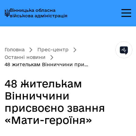
Перейти
Перейти
Перейти
Вінницька обласна
до
до
до
військова адміністрація
головного
головного
головного
меню
вмісту
колонтитула
Головна
Прес-центр
Останні новини
48 жителькам Вінниччини при...
48 жителькам
Вінниччини
присвоєно звання
«Мати-героїня»