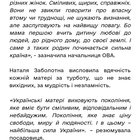
різних жінок. Сміливих, щирих, справжніх.
Вони не звикли говорити про власну
втому чи труднощі, не шукають визнання,
але заслуговують на найвищу повагу. Бо
мама першою вчить дитину любові до
людей, до рідного дому, до своєї землі. І
саме з таких родин починається сильна
країна»,
- зазначила начальниця ОВА.
Наталя Заболотна висловила вдячність
кожній матері за турботу, що не знає
вихідних, за мудрість і незламність.
«Українські матері виховують покоління,
яке вміє бути сміливим, відповідальним і
небайдужим. Покоління, яке знає ціну
свободи, миру й людяності. І в цьому –
найбільша сила України». –
резюмувала
посадовиця.