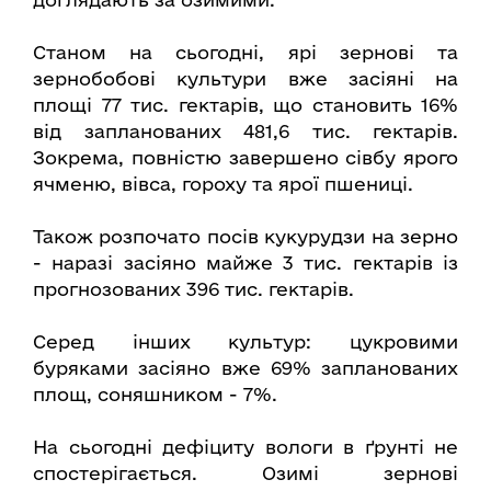
Станом на сьогодні, ярі зернові та
зернобобові культури вже засіяні на
площі 77 тис. гектарів, що становить 16%
від запланованих 481,6 тис. гектарів.
Зокрема, повністю завершено сівбу ярого
ячменю, вівса, гороху та ярої пшениці.
Також розпочато посів кукурудзи на зерно
- наразі засіяно майже 3 тис. гектарів із
прогнозованих 396 тис. гектарів.
Серед інших культур: цукровими
буряками засіяно вже 69% запланованих
площ, соняшником - 7%.
На сьогодні дефіциту вологи в ґрунті не
спостерігається. Озимі зернові