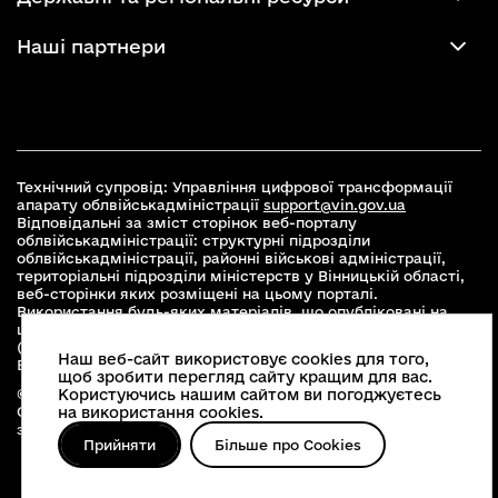
Наші партнери
Технічний супровід: Управління цифрової трансформації
апарату облвійськадміністрації
support@vin.gov.ua
Відповідальні за зміст сторінок веб-порталу
облвійськадміністрації: структурні підрозділи
облвійськадміністрації, районні військові адміністрації,
територіальні підрозділи міністерств у Вінницькій області,
веб-сторінки яких розміщені на цьому порталі.
Використання будь-яких матеріалів, що опубліковані на
цьому сайті, дозволяється при умові зазначення посилання
(для інтернет-видань - гіперпосилання) на офіційний сайт
Наш веб-сайт використовує cookies для того,
Вінницької облвійськадміністрації
www.vin.gov.ua
.
щоб зробити перегляд сайту кращим для вас.
© 2026 Весь контент доступний за ліцензією Creative
Користуючись нашим сайтом ви погоджуєтесь
Commons Attribution 4.0 International license, якщо не
на використання cookies.
зазначено інше
Прийняти
Більше про Cookies