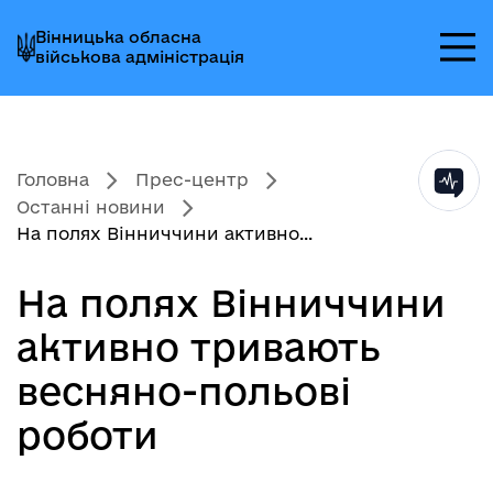
Перейти
Перейти
Перейти
Вінницька обласна
до
до
до
військова адміністрація
головного
головного
головного
меню
вмісту
колонтитула
Головна
Прес-центр
Останні новини
На полях Вінниччини активно...
На полях Вінниччини
активно тривають
весняно-польові
роботи