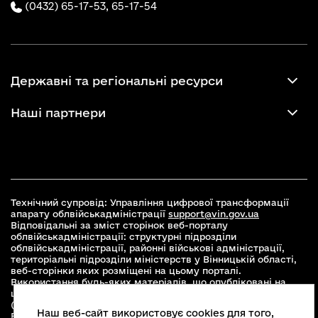
(0432) 65-17-53,
65-17-54
Державні та регіональні ресурси
Наші партнери
Технічний супровід: Управління цифрової трансформації
апарату облвійськадміністрації
support@vin.gov.ua
Відповідальні за зміст сторінок веб-порталу
облвійськадміністрації: структурні підрозділи
облвійськадміністрації, районні військові адміністрації,
територіальні підрозділи міністерств у Вінницькій області,
веб-сторінки яких розміщені на цьому порталі.
Використання будь-яких матеріалів, що опубліковані на
цьому сайті, дозволяється при умові зазначення посилання
(для інтернет-видань - гіперпосилання) на офіційний сайт
Наш веб-сайт використовує cookies для того,
Вінницької облвійськадміністрації
www.vin.gov.ua
.