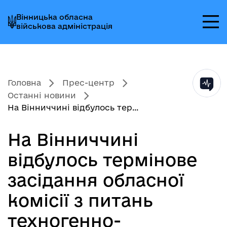
Перейти
Перейти
Перейти
Вінницька обласна
до
до
до
військова адміністрація
головного
головного
головного
меню
вмісту
колонтитула
Головна
Прес-центр
Останні новини
На Вінниччині відбулось тер...
На Вінниччині
відбулось термінове
засідання обласної
комісії з питань
техногенно-