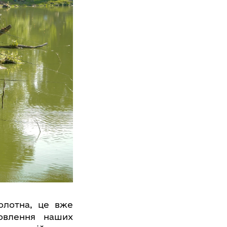
олотна, це вже
новлення наших