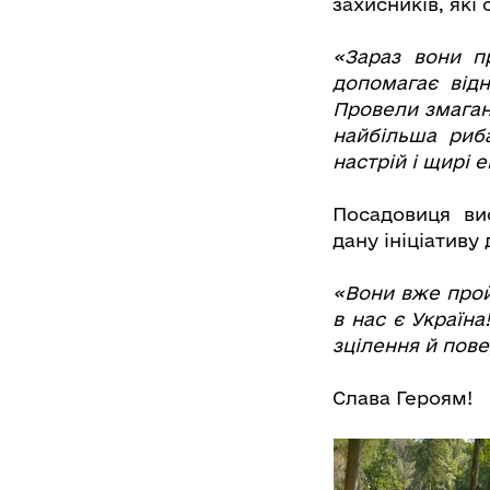
захисників, які
«Зараз вони п
допомагає відн
Провели змаган
найбільша риб
настрій і щирі е
Посадовиця ви
дану ініціативу
«Вони вже прой
в нас є Україна
зцілення й пов
Слава Героям!