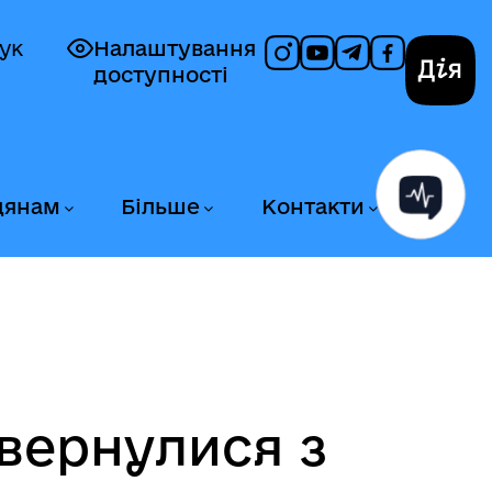
ук
Налаштування
доступності
Дія
дянам
Більше
Контакти
овернулися з