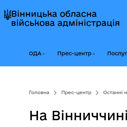
Перейти
Перейти
Перейти
до
до
до
Вінницька обласна
головного
головного
головного
військова адміністрація
меню
вмісту
колонтитула
ОДА
Прес-центр
Послу
Головна
Прес-центр
Останні 
На Вінниччині