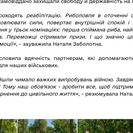
 самовіддано захищали свободу й державність на 
роходять реабілітацію. Риболовля в оточенні 
овлювати сили, повертає внутрішній спокій і
ня у трьох номінаціях: перша спіймана риба, най
а. Переможці отримали призи. І що значно ці
моції»
, - зауважила Наталя Заболотна.
словила вдячність партнерам, які допомагають
 для наших військових.
шли чимало важких випробувань війною. Завдяк
! Тому наш обов’язок - зробити все, щоб підтри
ернення до цивільного життя»
, - резюмувала Ната