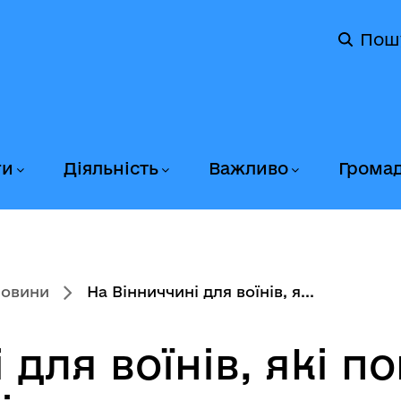
Пош
ги
Діяльність
Важливо
Грома
новини
На Вінниччині для воїнів, я...
 для воїнів, які п