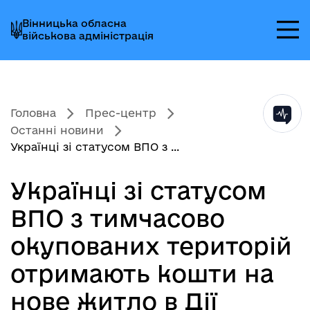
Перейти
Перейти
Перейти
Вінницька обласна
до
до
до
військова адміністрація
головного
головного
головного
меню
вмісту
колонтитула
Головна
Прес-центр
Останні новини
Українці зі статусом ВПО з ...
Українці зі статусом
ВПО з тимчасово
окупованих територій
отримають кошти на
нове житло в Дії