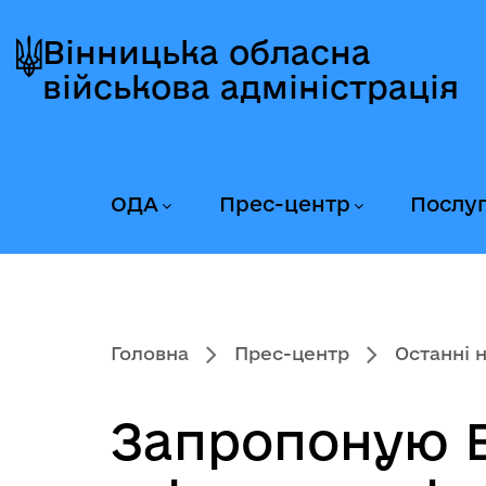
Перейти
Перейти
Перейти
до
до
до
Вінницька обласна
головного
головного
головного
військова адміністрація
меню
вмісту
колонтитула
ОДА
Прес-центр
Послу
Головна
Прес-центр
Останні 
Запропоную В