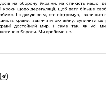
рсів на оборону України, на стійкість нашої д
ні кроки щодо дерегуляції, щоб дати більше св
обимо. І я дякую всім, хто підтримує, і залишит
дність країни, закінчити цю війну, зупинити це
країні достойний мир. І саме так, як усі м
астиною Європи. Ми зробимо це.