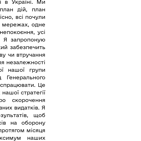
і в Україні. Ми
план дій, план
існо, всі почули
х мережах, одне
непокоєння, усі
. Я запропоную
кий забезпечить
ву чи втручання
для незалежності
ої нашої групи
д Генерального
 спрацювати. Це
нашої стратегії
ро скорочення
них видатків. Я
зультатів, щоб
ів на оборону
 протягом місяця
аксимум наших