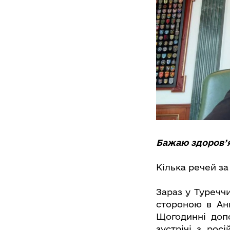
Бажаю здоров’я
Кілька речей за
Зараз у Туречч
стороною в Анк
Щогодинні доп
зустрічі з рос