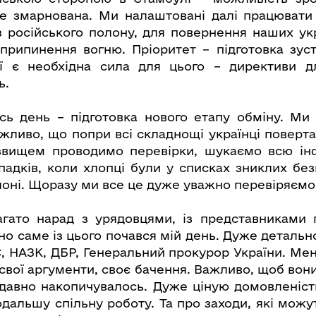
е змарнована. Ми налаштовані далі працювати
 російського полону, для повернення наших укр
припинення вогню. Пріоритет – підготовка зустрі
ії є необхідна сила для цього – директиви д
ь.
сь день – підготовка нового етапу обміну. М
жливо, що попри всі складнощі українці поверта
звищем проводимо перевірки, шукаємо всю ін
адків, коли хлопці були у списках зниклих безв
лоні. Щоразу ми все це дуже уважно перевіряємо
агато нарад з урядовцями, із представниками
но саме із цього почався мій день. Дуже детальн
, НАЗК, ДБР, Генеральний прокурор України. Мен
свої аргументи, своє бачення. Важливо, щоб вони
давно накопичувалось. Дуже ціную домовленіс
одальшу спільну роботу. Та про заходи, які можу