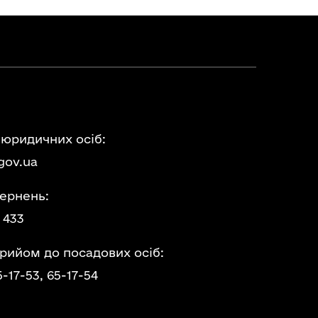
 юридичних осіб:
gov.ua
ернень:
 433
прийом до посадових осіб:
5-17-53,
65-17-54