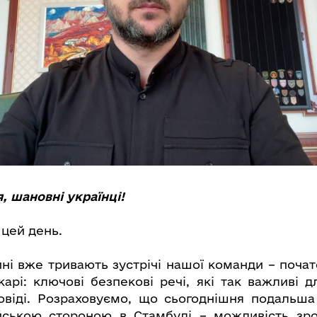
, шановні українці!
 цей день.
ині вже тривають зустрічі нашої команди – почат
арі: ключові безпекові речі, які так важливі д
овіді. Розраховуємо, що сьогоднішня подальша
ійською стороною в Стамбулі – можливість зр