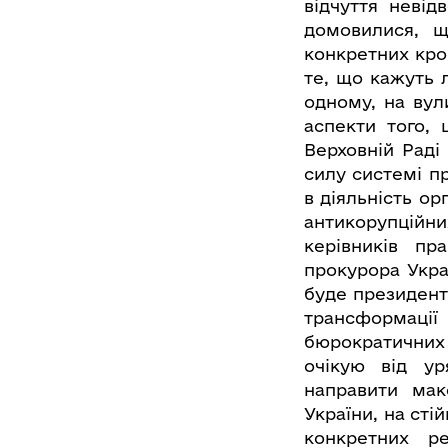
відчуття невід
домовилися, щ
конкретних крок
те, що кажуть 
одному, на вул
аспекти того,
Верховній Раді
силу системі п
в діяльність ор
антикорупційн
керівників пр
прокурора Укра
буде президент
трансформаці
бюрократичних 
очікую від ур
направити ма
України, на сті
конкретних р