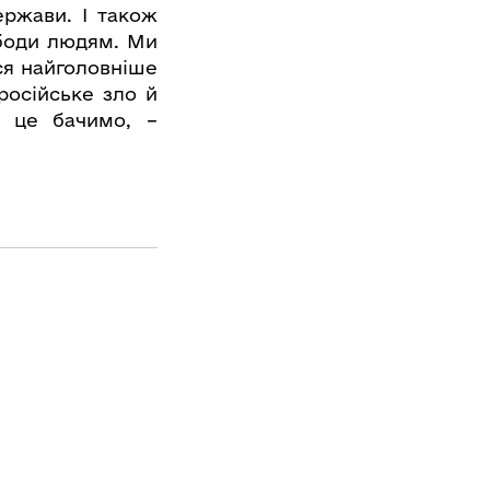
ержави. І також
ободи людям. Ми
ься найголовніше
 російське зло й
и це бачимо, –