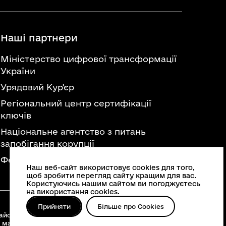
Наші партнери
Міністерство цифрової трансформації
України
Урядовий Кур'єр
Регіональний центр сертифікації
ключів
Національне агентство з питань
запобігання корупції
Федерація професійних спілок України
Наш веб-сайт використовує cookies для того,
щоб зробити перегляд сайту кращим для вас.
Користуючись нашим сайтом ви погоджуєтесь
на використання cookies.
Прийняти
Більше про Cookies
йонні військові адміністрації, територіальні
 матеріалів, що опубліковані на цьому сайті,