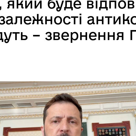
 який буде відпов
залежності антик
удуть – звернення