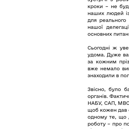
кроки – не буд
наших людей із
для реального 
нашої делегац
основних питан
Сьогодні ж уве
удома. Дуже ва
за кожним прі
вже немало вип
знаходили в по
Звісно, було б
органів. Фактич
НАБУ, САП, МВС
щоб кожен дав 
одному те, що 
роботу – про п