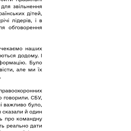
 для звільнення
аїнських дітей,
чі лідерів, і в
ля обговорення
и чекаємо наших
ються додому. І
формацію. Було
істи, але ми їх
.
 правоохоронних
о говорили. СБУ,
і важливо було,
 сказали й один
ть про командну
ть реально дати