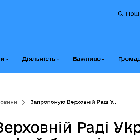
Пош
ги
Діяльність
Важливо
Грома
новини
Запропоную Верховній Раді У...
ерховній Раді Ук