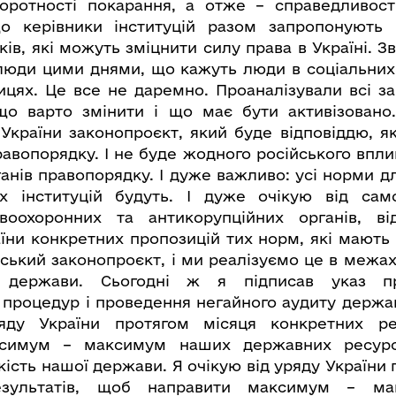
воротності покарання, а отже – справедливост
о керівники інституцій разом запропонують 
ів, які можуть зміцнити силу права в Україні. Зв
люди цими днями, що кажуть люди в соціальни
ицях. Це все не даремно. Проаналізували всі за
 що варто змінити і що має бути активізовано
 України законопроєкт, який буде відповіддю, я
равопорядку. І не буде жодного російського впли
ганів правопорядку. І дуже важливо: усі норми 
их інституцій будуть. І дуже очікую від сам
авоохоронних та антикорупційних органів, ві
їни конкретних пропозицій тих норм, які мають
ський законопроєкт, і ми реалізуємо це в межах 
ї держави. Сьогодні ж я підписав указ п
процедур і проведення негайного аудиту держав
яду України протягом місяця конкретних ре
ксимум – максимум наших державних ресурс
йкість нашої держави. Я очікую від уряду України
езультатів, щоб направити максимум – м