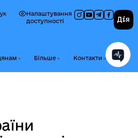
ук
Налаштування
доступності
Дія
дянам
Більше
Контакти
раїни