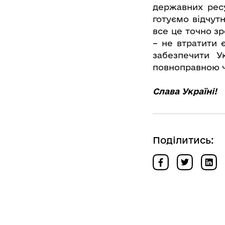
державних ресу
готуємо відчут
все це точно зр
– не втратити є
забезпечити У
повноправною ч
Слава Україні!
Поділитись: