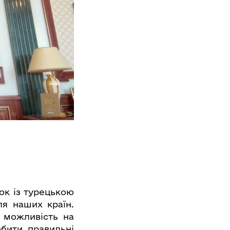
ок із турецькою
ля наших країн.
 можливість на
обити правильні