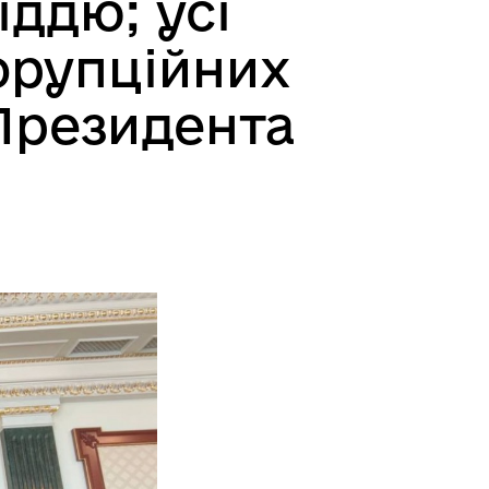
іддю; усі
орупційних
 Президента