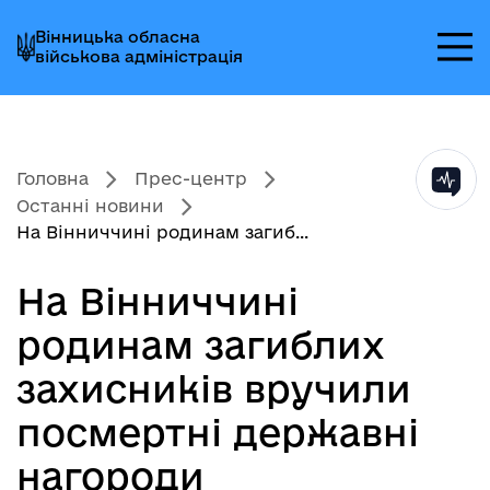
Перейти
Перейти
Перейти
Вінницька обласна
до
до
до
військова адміністрація
головного
головного
головного
меню
вмісту
колонтитула
Головна
Прес-центр
Останні новини
На Вінниччині родинам загиб...
На Вінниччині
родинам загиблих
захисників вручили
посмертні державні
нагороди