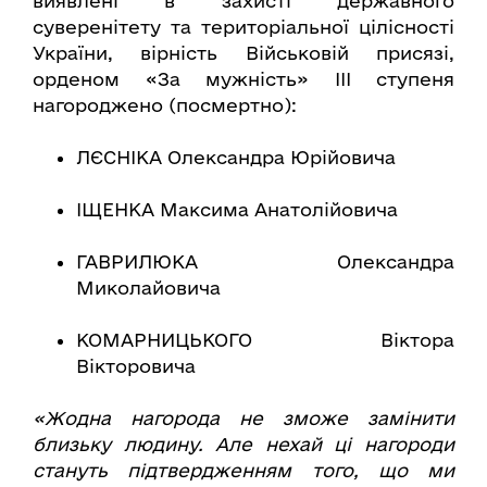
виявлені в захисті державного
суверенітету та територіальної цілісності
України, вірність Військовій присязі,
орденом «За мужність» ІІІ ступеня
нагороджено (посмертно):
ЛЄСНІКА Олександра Юрійовича
ІЩЕНКА Максима Анатолійовича
ГАВРИЛЮКА Олександра
Миколайовича
КОМАРНИЦЬКОГО Віктора
Вікторовича
«Жодна нагорода не зможе замінити
близьку людину. Але нехай ці нагороди
стануть підтвердженням того, що ми