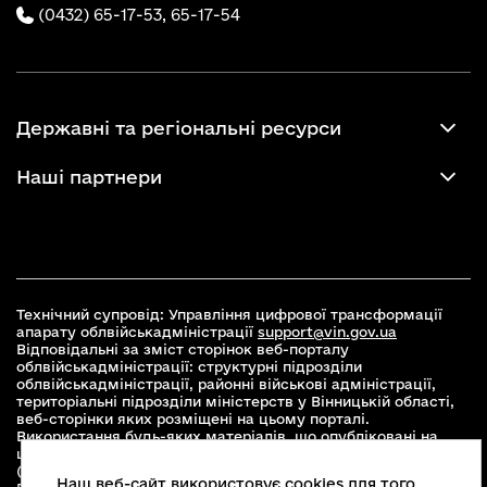
(0432) 65-17-53,
65-17-54
Державні та регіональні ресурси
Наші партнери
Технічний супровід: Управління цифрової трансформації
апарату облвійськадміністрації
support@vin.gov.ua
Відповідальні за зміст сторінок веб-порталу
облвійськадміністрації: структурні підрозділи
облвійськадміністрації, районні військові адміністрації,
територіальні підрозділи міністерств у Вінницькій області,
веб-сторінки яких розміщені на цьому порталі.
Використання будь-яких матеріалів, що опубліковані на
цьому сайті, дозволяється при умові зазначення посилання
(для інтернет-видань - гіперпосилання) на офіційний сайт
Наш веб-сайт використовує cookies для того,