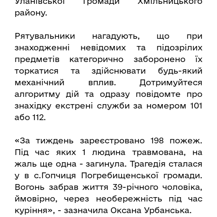
Уланівської Громади Хмільницького
району.
Рятувальники нагадують, що при
знаходженні невідомих та підозрілих
предметів категорично заборонено їх
торкатися та здійснювати будь-який
механічний вплив. Дотримуйтеся
алгоритму дій та одразу повідомте про
знахідку екстрені служби за номером 101
або 112.
«За тиждень зареєстровано 198 пожеж.
Під час яких 1 людина травмована, на
жаль ще одна - загинула. Трагедія сталася
у в с.Гопчиця Погребищенської громади.
Вогонь забрав життя 39-річного чоловіка,
ймовірно, через необережність під час
куріння», - зазначила Оксана Урбанська.