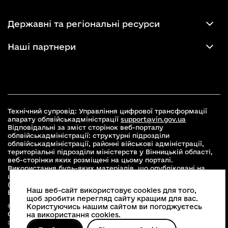
Державні та регіональні ресурси
Наші партнери
Технічний супровід: Управління цифрової трансформації
апарату облвійськадміністрації
support@vin.gov.ua
Відповідальні за зміст сторінок веб-порталу
облвійськадміністрації: структурні підрозділи
облвійськадміністрації, районні військові адміністрації,
територіальні підрозділи міністерств у Вінницькій області,
веб-сторінки яких розміщені на цьому порталі.
Використання будь-яких матеріалів, що опубліковані на
цьому сайті, дозволяється при умові зазначення посилання
(для інтернет-видань - гіперпосилання) на офіційний сайт
Наш веб-сайт використовує cookies для того,
Вінницької облвійськадміністрації
www.vin.gov.ua
.
щоб зробити перегляд сайту кращим для вас.
© 2026 Весь контент доступний за ліцензією Creative
Користуючись нашим сайтом ви погоджуєтесь
Commons Attribution 4.0 International license, якщо не
на використання cookies.
зазначено інше