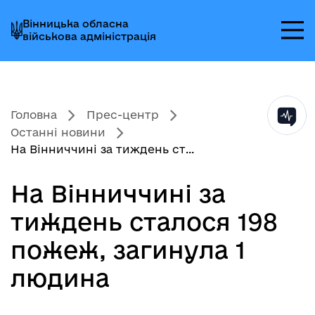
Перейти
Перейти
Перейти
Вінницька обласна
до
до
до
військова адміністрація
головного
головного
головного
меню
вмісту
колонтитула
Головна
Прес-центр
Останні новини
На Вінниччині за тиждень ст...
На Вінниччині за
тиждень сталося 198
пожеж, загинула 1
людина