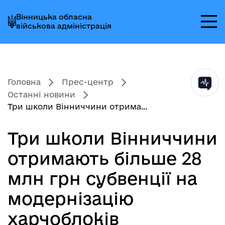
Перейти
Перейти
Перейти
Вінницька обласна
до
до
до
військова адміністрація
головного
головного
головного
меню
вмісту
колонтитула
Головна
Прес-центр
Останні новини
Три школи Вінниччини отрима...
Три школи Вінниччини
отримають більше 28
млн грн субвенції на
модернізацію
харчоблоків