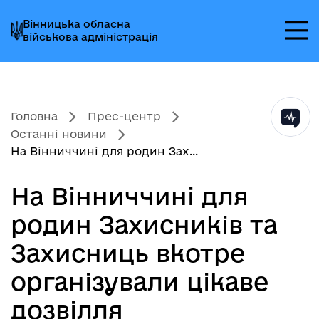
Перейти
Перейти
Перейти
Вінницька обласна
до
до
до
військова адміністрація
головного
головного
головного
меню
вмісту
колонтитула
Головна
Прес-центр
Останні новини
На Вінниччині для родин Зах...
На Вінниччині для
родин Захисників та
Захисниць вкотре
організували цікаве
дозвілля