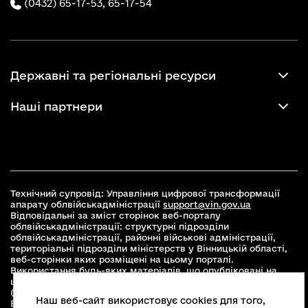
(0432) 65-17-53,
65-17-54
Державні та регіональні ресурси
Наші партнери
Технічний супровід: Управління цифрової трансформації
апарату облвійськадміністрації
support@vin.gov.ua
Відповідальні за зміст сторінок веб-порталу
облвійськадміністрації: структурні підрозділи
облвійськадміністрації, районні військові адміністрації,
територіальні підрозділи міністерств у Вінницькій області,
веб-сторінки яких розміщені на цьому порталі.
Використання будь-яких матеріалів, що опубліковані на
цьому сайті, дозволяється при умові зазначення посилання
(для інтернет-видань - гіперпосилання) на офіційний сайт
Наш веб-сайт використовує cookies для того,
Вінницької облвійськадміністрації
www.vin.gov.ua
.