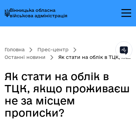
Перейти
Перейти
Перейти
Вінницька обласна
до
до
до
військова адміністрація
головного
головного
головного
меню
вмісту
колонтитула
Головна
Прес-центр
Останні новини
Як стати на облік в ТЦК, як...
Як стати на облік в
ТЦК, якщо проживаєш
не за місцем
прописки?