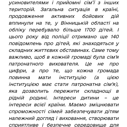
усиновителями і прийомні сім’ї з інших
територій. Загальна ситуація в країні,
продовження активних бойових дій
вплинули на те, у Вінницькій області на
обліку перебувало більше 1700 дітей. І
цього року від поліції отримано ще 140
повідомлень про дітей, які знаходяться у
складних життєвих обставинах. Саме тому
важливо, щоб в кожній громаді була сім’я
патронатного вихователя. Це не про
цифри, а про те, що кожна громада
повинна мати інституцію (а цією
інституцією має стати патронатна сім’я),
яка дозволить пережити складнощі в
рідній родині. Інтереси дитини – це
інтереси всієї країни. Маємо зміцнювати
спроможності сімей забезпечувати дітям
належний догляд і виховання, створювати
сприятливе і безпечне середовище для