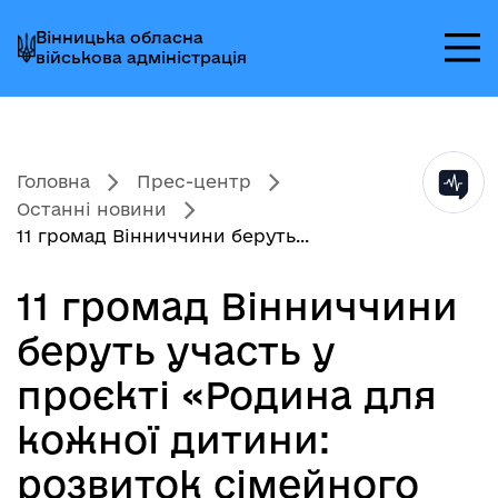
Перейти
Перейти
Перейти
Вінницька обласна
до
до
до
військова адміністрація
головного
головного
головного
меню
вмісту
колонтитула
Головна
Прес-центр
Останні новини
11 громад Вінниччини беруть...
11 громад Вінниччини
беруть участь у
проєкті «Родина для
кожної дитини:
розвиток сімейного