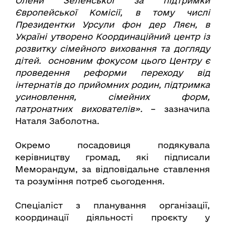
Олени Зеленської за підтримки
Європейської Комісії, в тому числі
Президентки Урсули фон дер Ляєн, в
Україні утворено Координаційний центр із
розвитку сімейного виховання та догляду
дітей. основним фокусом цього Центру є
проведення реформи переходу від
інтернатів до прийомних родин, підтримка
усиновлення, сімейних форм,
патронатних вихователів».
– зазначила
Наталя Заболотна.
Окремо посадовиця подякувала
керівництву громад, які підписали
Меморандум, за відповідальне ставлення
та розуміння потреб сьогодення.
Спеціаліст з планування організації,
координації діяльності проєкту у