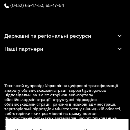
(0432) 65-17-53,
65-17-54
Державні та регіональні ресурси
Наші партнери
Технічний супровід: Управління цифрової трансформації
апарату облвійськадміністрації
support@vin.gov.ua
Відповідальні за зміст сторінок веб-порталу
облвійськадміністрації: структурні підрозділи
облвійськадміністрації, районні військові адміністрації,
територіальні підрозділи міністерств у Вінницькій області,
веб-сторінки яких розміщені на цьому порталі.
Використання будь-яких матеріалів, що опубліковані на
цьому сайті, дозволяється при умові зазначення посилання
(для інтернет-видань - гіперпосилання) на офіційний сайт