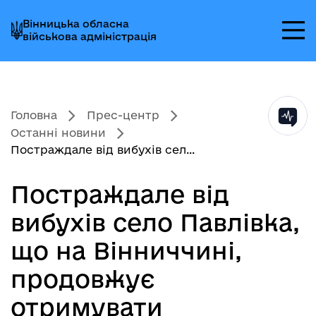
Перейти
Перейти
Перейти
Вінницька обласна
до
до
до
військова адміністрація
головного
головного
головного
меню
вмісту
колонтитула
Головна
Прес-центр
Останні новини
Постраждале від вибухів сел...
Постраждале від
вибухів село Павлівка,
що на Вінниччині,
продовжує
отримувати