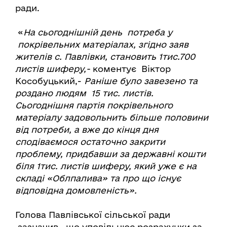
ради.
«
На сьогоднішній день потреба у
покрівельних матеріалах, згідно заяв
жителів с. Павлівки, становить 1тис.700
листів шиферу,-
коментує Віктор
Кособуцький,-
Раніше було завезено та
роздано людям 15 тис. листів.
Сьогоднішня партія покрівельного
матеріалу задовольнить більше половини
від потреби, а вже до кінця дня
сподіваємося остаточно закрити
проблему, придбавши за державні кошти
біля 1тис. листів шиферу, який уже є на
складі «Облпалива» та про що існує
відповідна домовленість».
Голова Павлівської сільської ради
зазначив, що уповільнює розрахунки за