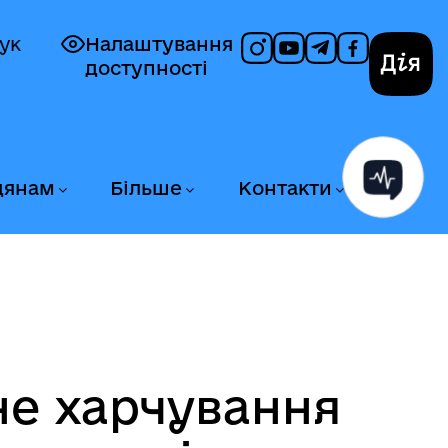
ук
Налаштування
доступності
Дія
дянам
Більше
Контакти
не харчування