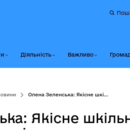
Пош
ги
Діяльність
Важливо
Грома
новини
Олена Зеленська: Якісне шкі...
ька: Якісне шкіль