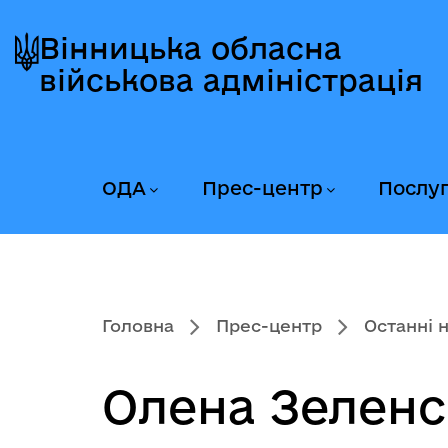
Перейти
Перейти
Перейти
до
до
до
Вінницька обласна
головного
головного
головного
військова адміністрація
меню
вмісту
колонтитула
ОДА
Прес-центр
Послу
Головна
Прес-центр
Останні 
Олена Зеленс