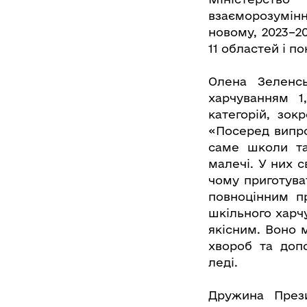
взаєморозумінн
новому, 2023–2
11 областей і по
Олена Зеленс
харчуванням 1
категорій, зок
«Посеред випро
саме школи та
малечі. У них с
чому приготуват
повноцінним п
шкільного харч
якісним. Воно 
хвороб та доп
леді.
Дружина Прези