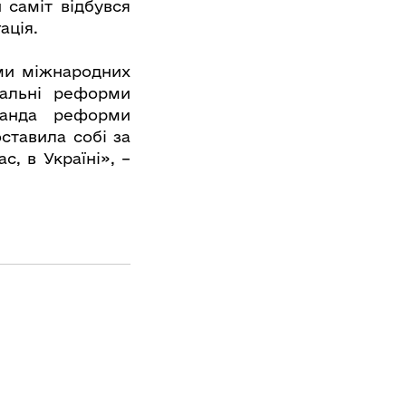
 саміт відбувся
гація.
ми міжнародних
нальні реформи
манда реформи
ставила собі за
с, в Україні», –