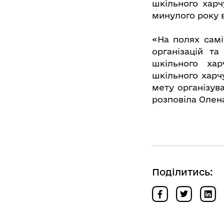
шкільного харч
минулого року в
«На полях сам
організацій т
шкільного ха
шкільного харч
мету організува
розповіла Олен
Поділитись: