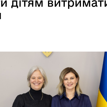
и дітям витримат
я