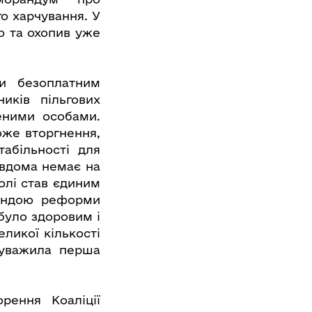
о харчування. У
ю та охопив уже
и безоплатним
иків пільгових
щеними особами.
оже вторгнення,
абільності для
и вдома немає на
колі став єдиним
мандою реформи
було здоровим і
ликої кількості
ауважила перша
рення Коаліції