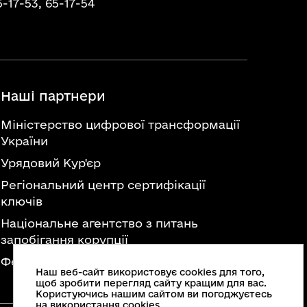
5-17-53,
65-17-54
Наші партнери
Міністерство цифрової трансформації
України
Урядовий Кур'єр
Регіональний центр сертифікації
ключів
Національне агентство з питань
запобігання корупції
Федерація професійних спілок України
Наш веб-сайт використовує cookies для того,
щоб зробити перегляд сайту кращим для вас.
Користуючись нашим сайтом ви погоджуєтесь
на використання cookies.