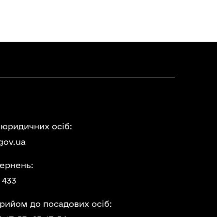
 юридичних осіб:
gov.ua
ернень:
 433
прийом до посадових осіб: