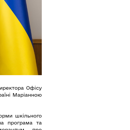
директора Офісу
раїні Маріанною
форми шкільного
ча програма та
морандум про