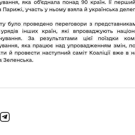
ування, яка об’єднала понад 90 країн. Її перший
 Парижі, участь у ньому взяла й українська деле
іту було проведено переговори з представника
а урядів інших країн, які впроваджують націо
рчування. За результатами цієї поїздки ко
ування, яка працює над упровадженням змін, по
ти й провести наступний саміт Коаліції вже в на
а Зеленська.