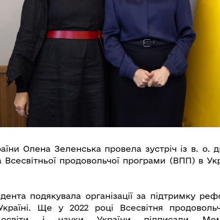
аїни Олена Зеленська провела зустріч із в. о. 
 Всесвітньої продовольчої програми (ВПП) в Ук
ента подякувала організації за підтримку ре
Україні. Ще у 2022 році Всесвітня продоволь
о освіти і науки України підписали Ме