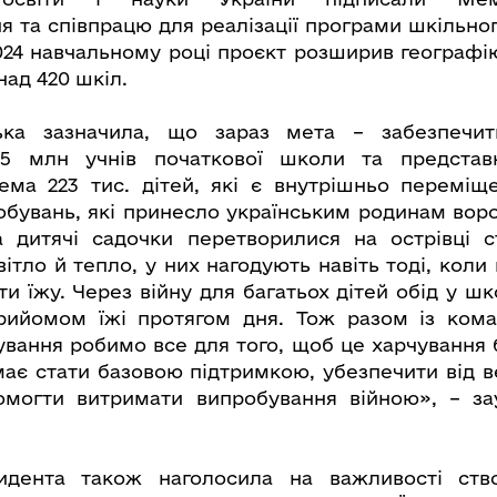
я та співпрацю для реалізації програми шкільног
024 навчальному році проєкт розширив географі
над 420 шкіл.
ька зазначила, що зараз мета – забезпечит
,5 млн учнів початкової школи та представн
рема 223 тис. дітей, які є внутрішньо перемі
бувань, які принесло українським родинам вор
 дитячі садочки перетворилися на острівці ст
вітло й тепло, у них нагодують навіть тоді, кол
и їжу. Через війну для багатьох дітей обід у ш
рийомом їжі протягом дня. Тож разом із ко
ування робимо все для того, щоб це харчування 
має стати базовою підтримкою, убезпечити від ве
омогти витримати випробування війною», – з
дента також наголосила на важливості ство