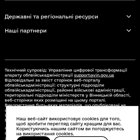
Державні та регіональні ресурси
Наші партнери
Технічний супровід: Управління цифрової трансформації
апарату облвійськадміністрації
support@vin.gov.ua
Відповідальні за зміст сторінок веб-порталу
облвійськадміністрації: структурні підрозділи
облвійськадміністрації, районні військові адміністрації,
територіальні підрозділи міністерств у Вінницькій області,
веб-сторінки яких розміщені на цьому порталі.
Використання будь-яких матеріалів, що опубліковані на
цьому сайті, дозволяється при умові зазначення посилання
(для інтернет-видань - гіперпосилання) на офіційний сайт
Наш веб-сайт використовує cookies для того,
Вінницької облвійськадміністрації
www.vin.gov.ua
.
щоб зробити перегляд сайту кращим для вас.
© 2026 Весь контент доступний за ліцензією Creative
Користуючись нашим сайтом ви погоджуєтесь
Commons Attribution 4.0 International license, якщо не
на використання cookies.
зазначено інше