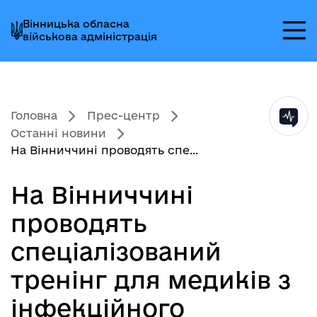
Перейти
Перейти
Перейти
Вінницька обласна
до
до
до
військова адміністрація
головного
головного
головного
меню
вмісту
колонтитула
Головна
Прес-центр
Останні новини
На Вінниччині проводять спе...
На Вінниччині
проводять
спеціалізований
тренінг для медиків з
інфекційного