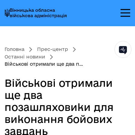
Перейти
Перейти
Перейти
Вінницька обласна
до
до
до
військова адміністрація
головного
головного
головного
меню
вмісту
колонтитула
Головна
Прес-центр
Останні новини
Військові отримали ще два п...
Військові отримали
ще два
позашляховики для
виконання бойових
завдань