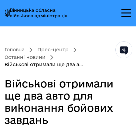
Перейти
Перейти
Перейти
Вінницька обласна
до
до
до
військова адміністрація
головного
головного
головного
меню
вмісту
колонтитула
Головна
Прес-центр
Останні новини
Військові отримали ще два а...
Військові отримали
ще два авто для
виконання бойових
завдань