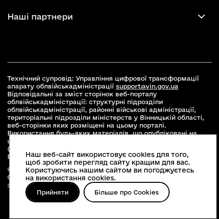
Наші партнери
Технічний супровід: Управління цифрової трансформації
апарату облвійськадміністрації
support@vin.gov.ua
Відповідальні за зміст сторінок веб-порталу
облвійськадміністрації: структурні підрозділи
облвійськадміністрації, районні військові адміністрації,
територіальні підрозділи міністерств у Вінницькій області,
веб-сторінки яких розміщені на цьому порталі.
Використання будь-яких матеріалів, що опубліковані на
цьому сайті, дозволяється при умові зазначення посилання
(для інтернет-видань - гіперпосилання) на офіційний сайт
Наш веб-сайт використовує cookies для того,
Вінницької облвійськадміністрації
www.vin.gov.ua
.
щоб зробити перегляд сайту кращим для вас.
© 2026 Весь контент доступний за ліцензією Creative
Користуючись нашим сайтом ви погоджуєтесь
Commons Attribution 4.0 International license, якщо не
на використання cookies.
зазначено інше
Прийняти
Більше про Cookies