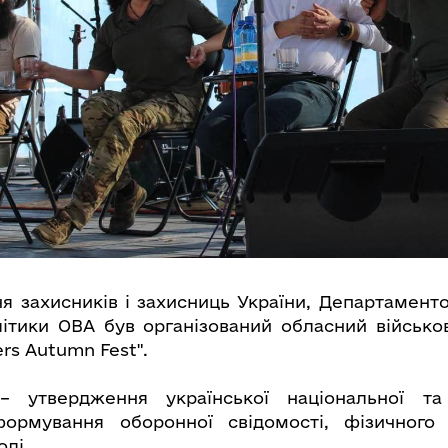
я захисників і захисниць України, Департаменто
ітики ОВА був організований обласний військо
rs Autumn Fest".
 утвердження української національної та
 формування оборонної свідомості, фізичного
оді.