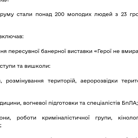
руму стали понад 200 молодих людей з 23 гро
включав:
ня пересувної банерної виставки «Герої не вмир
иступи та вишколи:
и, розмінування територій, аеророзвідки терит
едицини, вогневої підготовки та спеціалістів БпЛА;
ни, роботи криміналістичної групи, кінологі
;