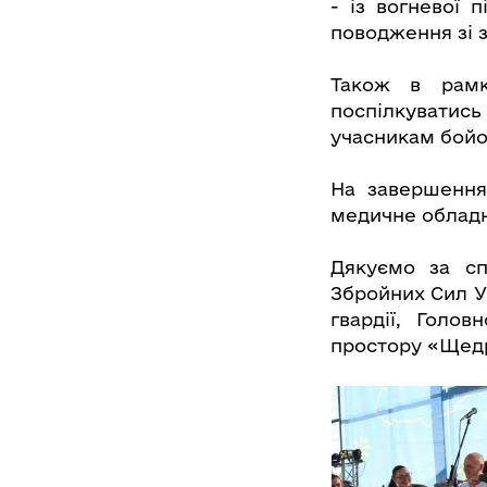
- із вогневої 
поводження зі 
Також в рамк
поспілкуватис
учасникам бойо
На завершення
медичне обладн
Дякуємо за сп
Збройних Сил Ук
гвардії, Голо
простору «Щед