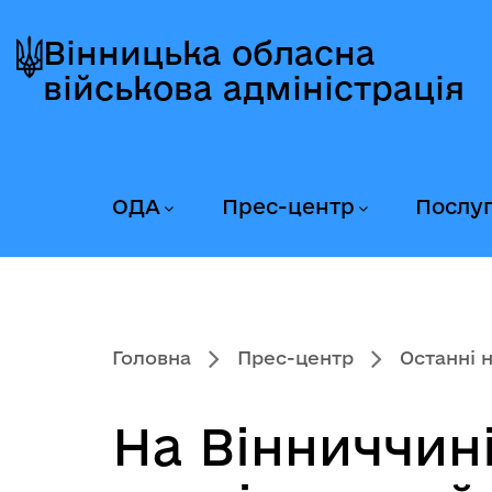
Перейти
Перейти
Перейти
до
до
до
Вінницька обласна
головного
головного
головного
військова адміністрація
меню
вмісту
колонтитула
ОДА
Прес-центр
Послу
Головна
Прес-центр
Останні 
На Вінниччин