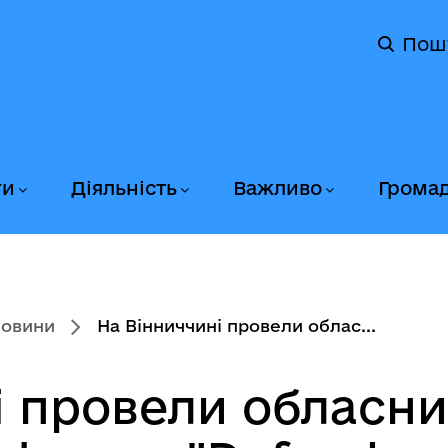
Пош
ги
Діяльність
Важливо
Грома
новини
На Вінниччині провели облас...
і провели обласни