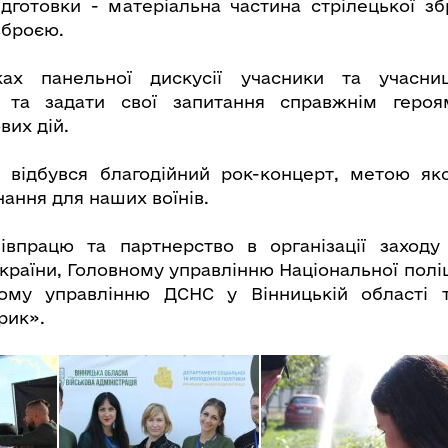
підготовки - матеріальна частина стрілецької зб
зброєю.
ах панельної дискусії учасники та учасни
ь та задати свої запитання справжнім героя
вих дій.
 відбувся благодійний рок-концерт, метою яко
ання для наших воїнів.
івпрацю та партнерство в організації заходу
раїни, Головному управлінню Національної поліц
вному управлінню ДСНС у Вінницькій області 
рик».