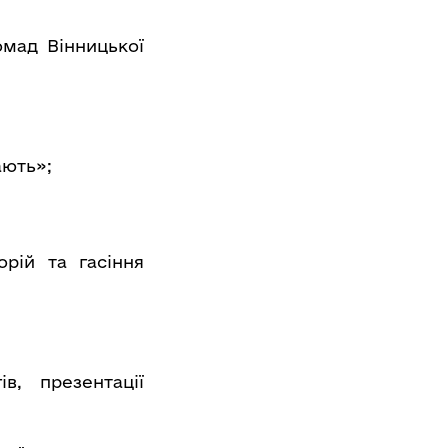
мад Вінницької
ають»;
орій та гасіння
в, презентації