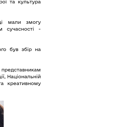
рої та культура
ці мали змогу
м сучасності -
го був збір на
 представникам
ії, Національній
та креативному