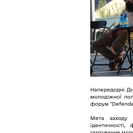
Напередодні Дн
молодіжної пол
форум "Defende
Мета заходу –
ідентичності,
гартування мол