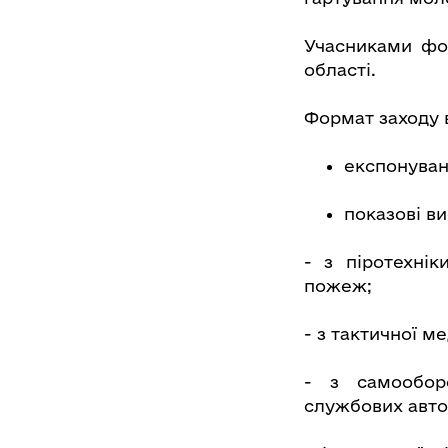
Учасниками фо
області.
Формат заходу 
експонуван
показові в
- з піротехнік
пожеж;
- з тактичної м
- з самооборо
службових авто