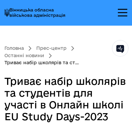
Перейти
Перейти
Перейти
Вінницька обласна
до
до
до
військова адміністрація
головного
головного
головного
меню
вмісту
колонтитула
Головна
Прес-центр
Останні новини
Триває набір школярів та ст...
Триває набір школярів
та студентів для
участі в Онлайн школі
EU Study Days-2023