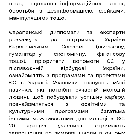
прав, подолання інформаційних пасток,
боротьби з дезінформацією, фейками,
маніпуляціями тощо.
Європейські дипломати та експерти
розкажуть про підтримку України
Європейським Союзом (військову,
гуманітарну, економічну, фінансову
тощо), пріоритети допомоги ЄС у
післявоєнній відбудові України,
ознайомлять з програмами та проектами
ЄС в Україні. Учасники опанують м'які
навички, які потрібні сучасній молодій
людині, щоб побудувати успішну кар'єру,
познайомляться з освітніми та
культурними програмами, багатьма
іншими можливостями для молоді в ЄС.
20 кращих учасників отримають
запрошення до зимової школи в очному