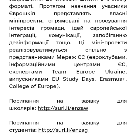
форматі. Протягом навчання учасники
Єврошкіл представлять власні
мініпроекти, спрямовані на просування
інтересів громади, ідей свропейської
інтеграції, комунікації, запобіганню
дезінформації тощо. Ці міні-проекти
реалізовуватимуться спільно з
представниками Мереж ЄС (евроклубами,
інформаційними центрами ЄС,
експертами Team Europe Ukraine,
випускниками EU Study Days, Erasmus+,
College of Europe).
Посилання на заявку для
школярів:
http://surl.li/enzaw
Посилання на заявку для
студентів:
http://surl.li/enzag