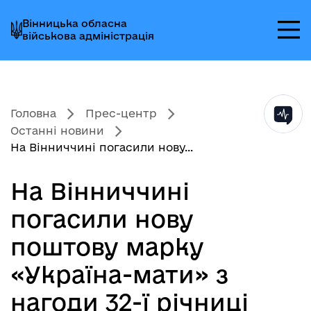
Перейти
Перейти
Перейти
Вінницька обласна
до
до
до
військова адміністрація
головного
головного
головного
меню
вмісту
колонтитула
Головна
Прес-центр
Останні новини
На Вінниччині погасили нову...
На Вінниччині
погасили нову
поштову марку
«Україна-мати» з
нагоди 32-ї річниці