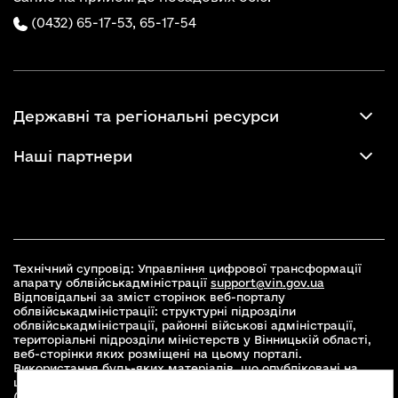
(0432) 65-17-53,
65-17-54
Державні та регіональні ресурси
Наші партнери
Технічний супровід: Управління цифрової трансформації
апарату облвійськадміністрації
support@vin.gov.ua
Відповідальні за зміст сторінок веб-порталу
облвійськадміністрації: структурні підрозділи
облвійськадміністрації, районні військові адміністрації,
територіальні підрозділи міністерств у Вінницькій області,
веб-сторінки яких розміщені на цьому порталі.
Використання будь-яких матеріалів, що опубліковані на
цьому сайті, дозволяється при умові зазначення посилання
(для інтернет-видань - гіперпосилання) на офіційний сайт