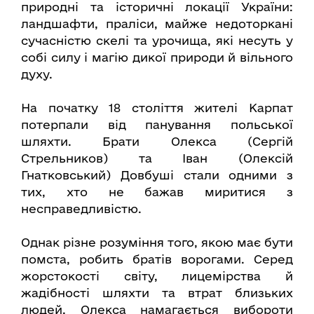
природні та історичні локації України:
ландшафти, праліси, майже недоторкані
сучасністю скелі та урочища, які несуть у
собі силу і магію дикої природи й вільного
духу.
На початку 18 століття жителі Карпат
потерпали від панування польської
шляхти. Брати Олекса (Сергій
Стрельников) та Іван (Олексій
Гнатковський) Довбуші стали одними з
тих, хто не бажав миритися з
несправедливістю.
Однак різне розуміння того, якою має бути
помста, робить братів ворогами. Серед
жорстокості світу, лицемірства й
жадібності шляхти та втрат близьких
людей, Олекса намагається вибороти