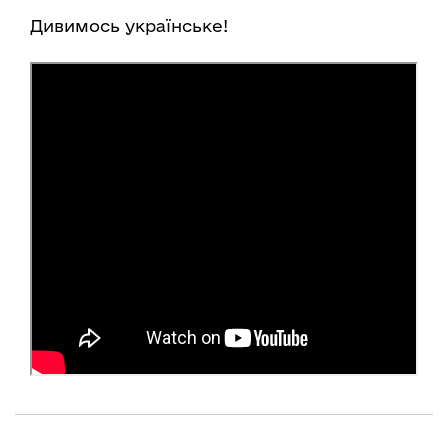
Дивимось українське!