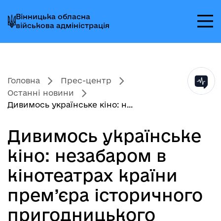
Перейти
Перейти
Перейти
Вінницька обласна
до
до
до
військова адміністрація
головного
головного
головного
меню
вмісту
колонтитула
Головна
Прес-центр
Останні новини
Дивимось українське кіно: н...
Дивимось українське
кіно: незабаром в
кінотеатрах країни
прем’єра історичного
пригодницького