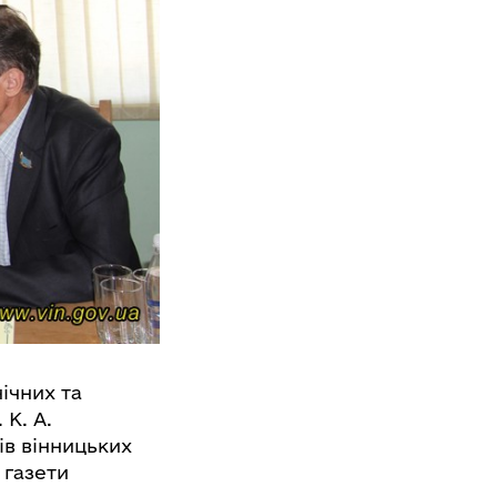
нічних та
 К. А.
тів вінницьких
 газети