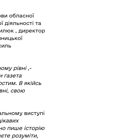
ови обласної
 діяльності та
илюк , директор
нницької
силь
ому рівні
,-
и газета
стим. В якійсь
вні, свою
альному виступі
цікавих
нно пише історію
єте розуміти,