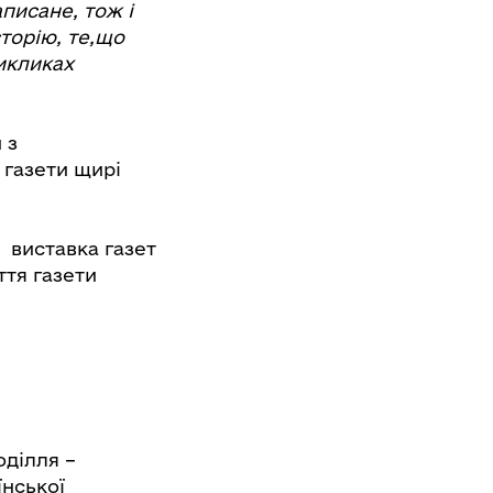
писане, тож і
сторію, те,що
икликах
 з
 газети щирі
а виставка газет
ття газети
оділля –
їнської