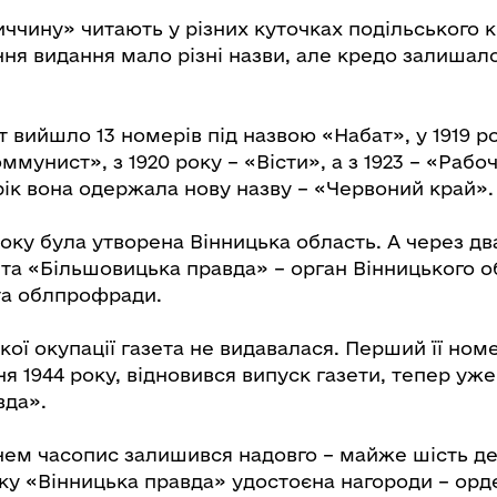
иччину» читають у різних куточках подільського 
ння видання мало різні назви, але кредо залишал
іт вийшло 13 номерів під назвою «Набат», у 1919 ро
мунист», з 1920 року – «Вісти», а з 1923 – «Раб
рік вона одержала нову назву – «Червоний край».
року була утворена Вінницька область. А через дв
ета «Більшовицька правда» – орган Вінницького о
та облпрофради.
кої окупації газета не видавалася. Перший її ном
ня 1944 року, відновився випуск газети, тепер уж
вда».
нем часопис залишився надовго – майже шість дес
оку «Вінницька правда» удостоєна нагороди – орд