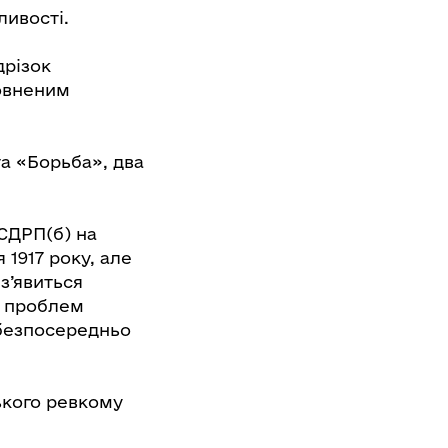
ливості.
дрізок
повненим
а «Борьба», два
СДРП(б) на
 1917 року, але
з’явиться
ю проблем
 безпосередньо
ького ревкому