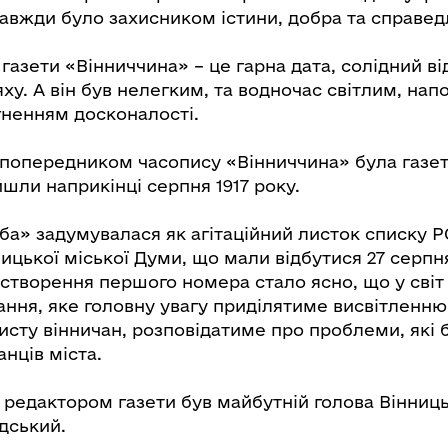
авжди було захисником істини, добра та справед
газети «Вінниччина» – це гарна дата, солідний ві
у. А він був нелегким, та водночас світлим, на
гненням досконалості.
попередником часопису «Вінниччина» була газет
шли наприкінці серпня 1917 року.
ба» задумувалася як агітаційний листок списку Р
ицької міської Думи, що мали відбутися 27 серпня
створення першого номера стало ясно, що у світ 
ання, яке головну увагу приділятиме висвітленн
хисту вінничан, розповідатиме про проблеми, які
нців міста.
 редактором газети був майбутній голова Вінниц
дський.