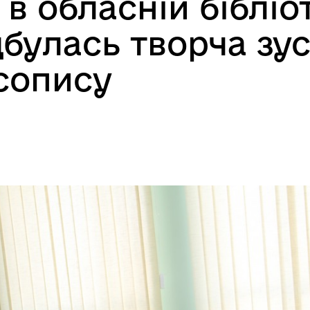
 обласній бібліоте
дбулась творча зус
сопису