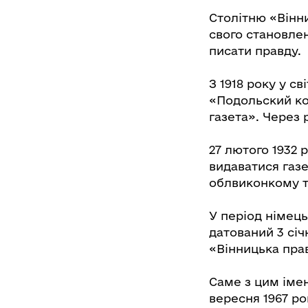
Столітню «Вінн
свого становле
писати правду.
З 1918 року у св
«Подольский ком
газета». Через 
27 лютого 1932 
видаватися газ
облвиконкому 
У період німець
датований 3 січ
«Вінницька пра
Саме з цим іме
вересня 1967 р