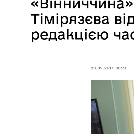
«Вінниччина» в
Тімірязєва ві
редакцією ча
20.09.2017, 16:31