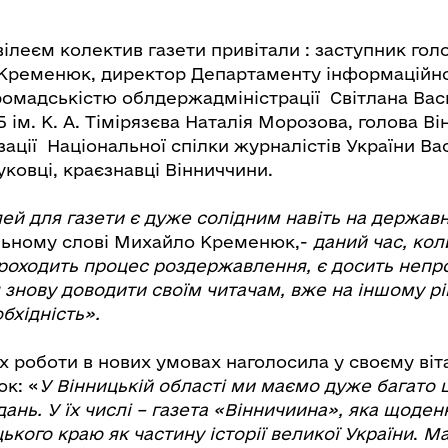
вілеєм колектив газети привітали : заступник гол
ременюк, директор Департаменту інформаційної
громадськістю облдержадміністрації Світлана Вас
 ім. К. А. Тімірязєва Наталія Морозова, голова Ві
зації Національної спілки журналістів України Ва
ковці, краєзнавці Вінниччини.
лей для газети є дуже солідним навіть на державн
альному слові Михайло Кременюк,-
даний час, кол
роходить процес роздержавлення, є досить непро
 знову доводити своїм читачам, вже на іншому рі
обхідність».
х роботи в нових умовах наголосила у своєму віт
юк: «
У Вінницькій області ми маємо дуже багато 
ань. У їх числі – газета «Вінничиина», яка щоде
ького краю як частину історії великої України
.
Ма