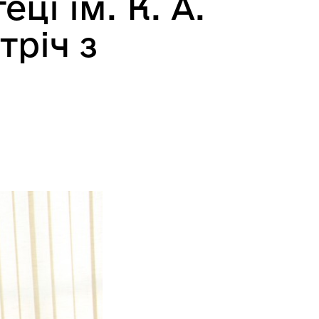
ці ім. К. А.
тріч з