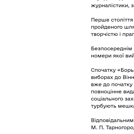
журналістики, з
Перше століття 
пройденого шлях
творчістю і пра
Безпосереднім 
номери якої вий
Спочатку «Борь
виборах до Вінн
вже до початку 
повноцінне вид
соціального за
турбують мешка
Відповідальним
М. П. Тарногоро