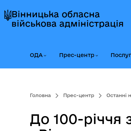
Перейти
Перейти
Перейти
до
до
до
Вінницька обласна
головного
головного
головного
військова адміністрація
меню
вмісту
колонтитула
ОДА
Прес-центр
Послу
Головна
Прес-центр
Останні 
До 100-річчя 