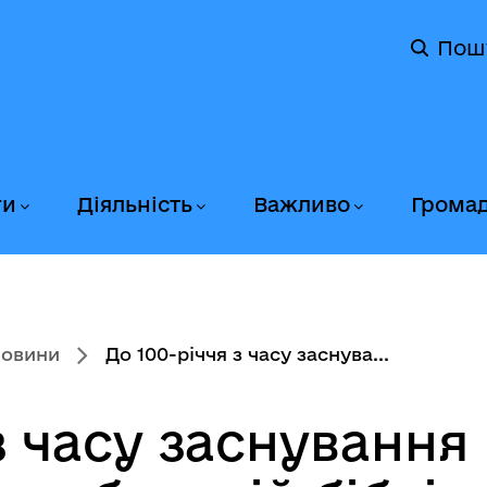
Пош
ги
Діяльність
Важливо
Грома
новини
До 100-річчя з часу заснува...
з часу заснування