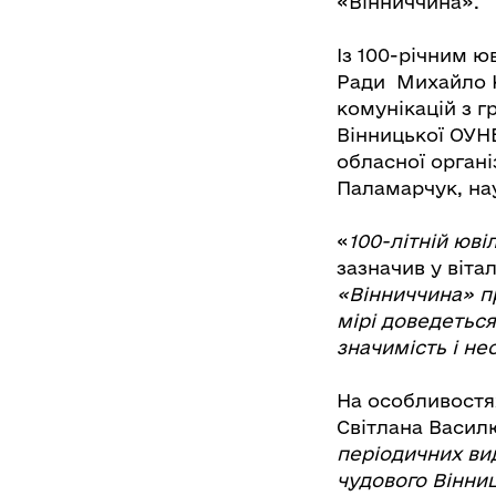
«Вінниччина».
Із 100-річним ю
Ради Михайло К
комунікацій з 
Вінницької ОУНБ
обласної органі
Паламарчук, нау
«
100-літній юві
зазначив у віт
«Вінниччина» п
мірі доведеться
значимість і не
На особливостя
Світлана Васил
періодичних вид
чудового Вінниц