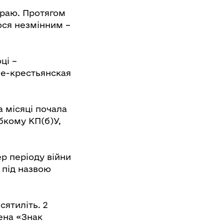
краю. Протягом
ося незмінним –
ці –
оче-крестьянская
а місяці почала
бкому КП(б)У,
ер періоду війни
е під назвою
ятиліть. 2
ена «Знак