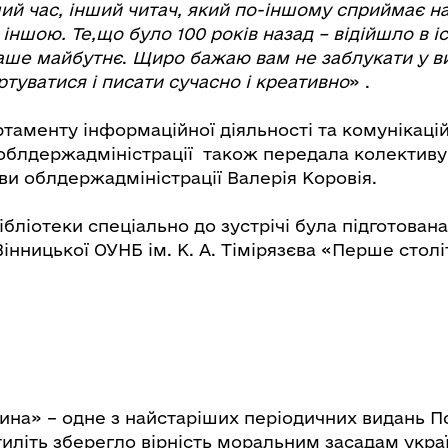
ий час, інший читач, який по-іншому сприймає на
 іншою. Те,що було 100 років назад – відійшло в і
наше майбутнє
.
Щиро бажаю вам не заблукати у в
ртуватися і писати сучасно і креативно
» .
таменту інформаційної діяльності та комунікацій
облдержадміністрації також передала колективу
ови облдержадміністрації Валерія Коровія.
бліотеки спеціально до зустрічі була підготован
інницької ОУНБ ім. К. А. Тімірязєва «Перше столі
ина» – одне з найстаріших періодичних видань П
иліть зберегло вірність моральним засадам укра