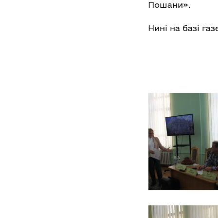
Пошани».
Нині на базі га