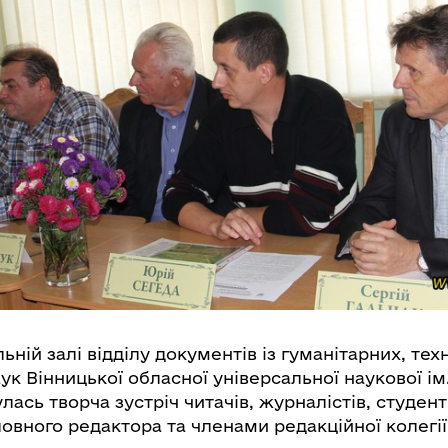
ьній залі відділу документів із гуманітарних, тех
к Вінницької обласної універсальної наукової ім.
улась творча зустріч читачів, журналістів, студен
головного редактора та членами редакційної колегії