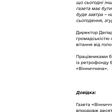
що сьогодні інш
газета має бути
буде завтра – 
сьогодення, згу
Директор Депар
громадськістю 
вітання від гол
Працівниками бі
із ретрофонду В
«Вінниччина».
Довідка:
Газета «Вінничч
впродовж десят