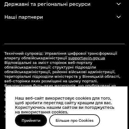
Державні та регіональні ресурси
Наші партнери
Технічний супровід: Управління цифрової трансформації
апарату облвійськадміністрації
support@vin.gov.ua
Відповідальні за зміст сторінок веб-порталу
облвійськадміністрації: структурні підрозділи
облвійськадміністрації, районні військові адміністрації,
територіальні підрозділи міністерств у Вінницькій області,
веб-сторінки яких розміщені на цьому порталі.
Використання будь-яких матеріалів, що опубліковані на
цьому сайті, дозволяється при умові зазначення посилання
(для інтернет-видань - гіперпосилання) на офіційний сайт
Наш веб-сайт використовує cookies для того,
Вінницької облвійськадміністрації
www.vin.gov.ua
.
щоб зробити перегляд сайту кращим для вас.
© 2026 Весь контент доступний за ліцензією Creative
Користуючись нашим сайтом ви погоджуєтесь
Commons Attribution 4.0 International license, якщо не
на використання cookies.
зазначено інше
Прийняти
Більше про Cookies