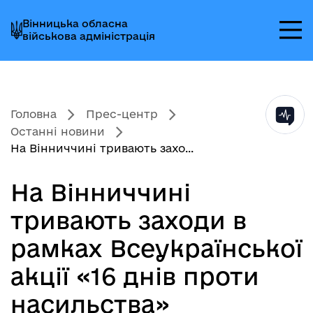
Перейти
Перейти
Перейти
Вінницька обласна
до
до
до
військова адміністрація
головного
головного
головного
меню
вмісту
колонтитула
Головна
Прес-центр
Останні новини
На Вінниччині тривають захо...
На Вінниччині
тривають заходи в
рамках Всеукраїнської
акції «16 днів проти
насильства»