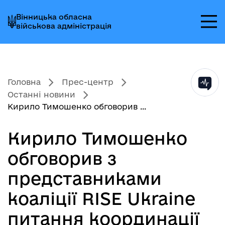
Перейти
Перейти
Перейти
Вінницька обласна
до
до
до
військова адміністрація
головного
головного
головного
меню
вмісту
колонтитула
Головна
Прес-центр
Останні новини
Кирило Тимошенко обговорив ...
Кирило Тимошенко
обговорив з
представниками
коаліції RISE Ukraine
питання координації