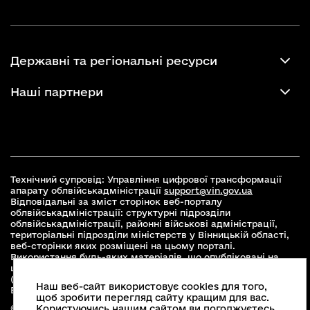
Державні та регіональні ресурси
Наші партнери
Технічний супровід: Управління цифрової трансформації
апарату облвійськадміністрації
support@vin.gov.ua
Відповідальні за зміст сторінок веб-порталу
облвійськадміністрації: структурні підрозділи
облвійськадміністрації, районні військові адміністрації,
територіальні підрозділи міністерств у Вінницькій області,
веб-сторінки яких розміщені на цьому порталі.
Використання будь-яких матеріалів, що опубліковані на
цьому сайті, дозволяється при умові зазначення посилання
(для інтернет-видань - гіперпосилання) на офіційний сайт
Наш веб-сайт використовує cookies для того,
Вінницької облвійськадміністрації
www.vin.gov.ua
.
щоб зробити перегляд сайту кращим для вас.
© 2026 Весь контент доступний за ліцензією Creative
Користуючись нашим сайтом ви погоджуєтесь