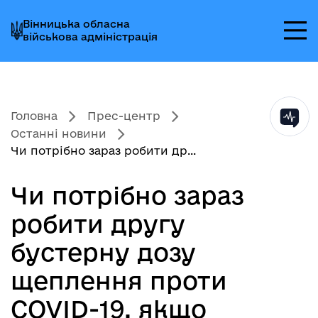
Перейти
Перейти
Перейти
Вінницька обласна
до
до
до
військова адміністрація
головного
головного
головного
меню
вмісту
колонтитула
Головна
Прес-центр
Останні новини
Чи потрібно зараз робити др...
Чи потрібно зараз
робити другу
бустерну дозу
щеплення проти
COVID-19, якщо