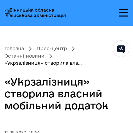
Перейти
Перейти
Перейти
Вінницька обласна
до
до
до
військова адміністрація
головного
головного
головного
меню
вмісту
колонтитула
Головна
Прес-центр
Останні новини
«Укрзалізниця» створила вла...
«Укрзалізниця»
створила власний
мобільний додаток
11.08.2022, 16:54