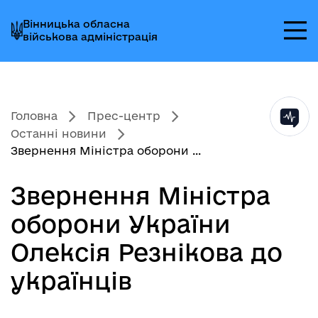
Перейти
Перейти
Перейти
Вінницька обласна
до
до
до
військова адміністрація
головного
головного
головного
меню
вмісту
колонтитула
Головна
Прес-центр
Останні новини
Звернення Міністра оборони ...
Звернення Міністра
оборони України
Олексія Резнікова до
українців