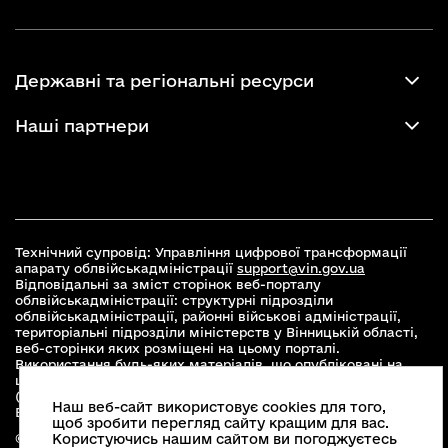
Державні та регіональні ресурси
Наші партнери
Технічний супровід: Управління цифрової трансформації
апарату облвійськадміністрації
support@vin.gov.ua
Відповідальні за зміст сторінок веб-порталу
облвійськадміністрації: структурні підрозділи
облвійськадміністрації, районні військові адміністрації,
територіальні підрозділи міністерств у Вінницькій області,
веб-сторінки яких розміщені на цьому порталі.
Використання будь-яких матеріалів, що опубліковані на
цьому сайті, дозволяється при умові зазначення посилання
(для інтернет-видань - гіперпосилання) на офіційний сайт
Наш веб-сайт використовує cookies для того,
Вінницької облвійськадміністрації
www.vin.gov.ua
.
щоб зробити перегляд сайту кращим для вас.
© 2026 Весь контент доступний за ліцензією Creative
Користуючись нашим сайтом ви погоджуєтесь