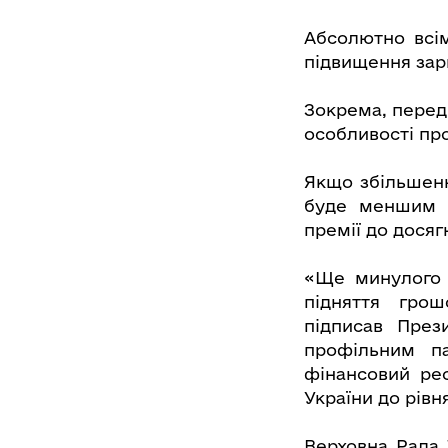
Абсолютно всім
підвищення зар
Зокрема, перед
особливості пр
Якщо збільшенн
буде меншим з
премії до досяг
«Ще минулого 
підняття грош
підписав През
профільним па
фінансовий рес
України до рівня
Верховна Рада 