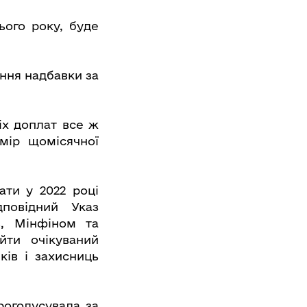
ього року, буде
ння надбавки за
іх доплат все ж
мір щомісячної
ти у 2022 році
дповідний Указ
в, Мінфіном та
йти очікуваний
ків і захисниць
роголусувала за