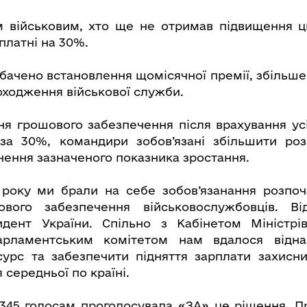
 військовим, хто ще не отримав підвищення ц
платні на 30%.
бачено встановлення щомісячної премії, збільше
оходження військової служби.
я грошового забезпечення після врахування ус
а 30%, командири зобов’язані збільшити роз
нення зазначеного показника зростання.
року ми брали на себе зобов’язанання розпоча
ового забезпечення військовослужбовців. Ві
идент України. Спільно з Кабінетом Міністрі
рламентським комітетом нам вдалося відна
урс та забезпечити підняття зарплати захисни
 середньої по країні.
345 голосам проголосувала «ЗА» це рішення. П