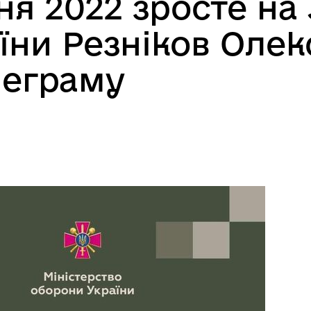
зня 2022 зросте на
їни Резніков Олек
леграму