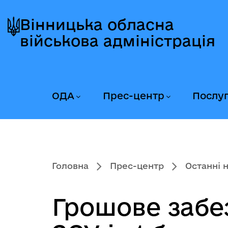
Перейти
Перейти
Перейти
до
до
до
Вінницька обласна
головного
головного
головного
військова адміністрація
меню
вмісту
колонтитула
ОДА
Прес-центр
Послу
Головна
Прес-центр
Останні 
Грошове забе