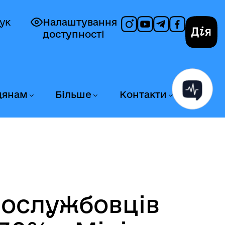
ук
Налаштування
доступності
Дія
дянам
Більше
Контакти
вослужбовців