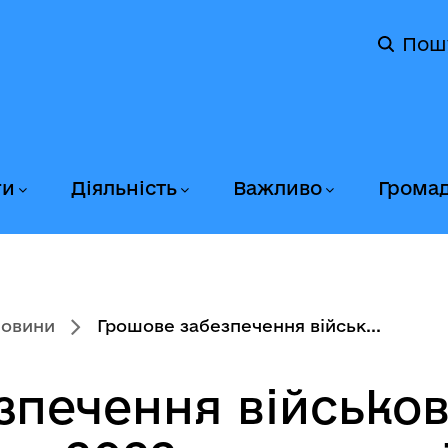
Пош
ги
Діяльність
Важливо
Грома
новини
Грошове забезпечення військ...
зпечення військо