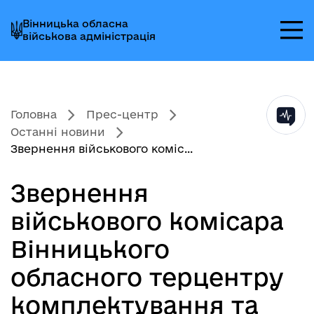
Перейти
Перейти
Перейти
Вінницька обласна
до
до
до
військова адміністрація
головного
головного
головного
меню
вмісту
колонтитула
Головна
Прес-центр
Останні новини
Звернення військового коміс...
Звернення
військового комісара
Вінницького
обласного терцентру
комплектування та