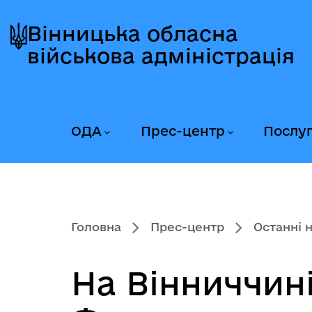
Перейти
Перейти
Перейти
до
до
до
Вінницька обласна
головного
головного
головного
військова адміністрація
меню
вмісту
колонтитула
ОДА
Прес-центр
Послу
Головна
Прес-центр
Останні 
На Вінниччині