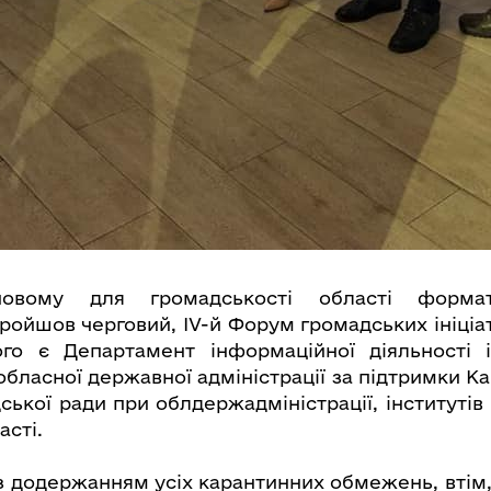
овому для громадськості області форма
ройшов черговий, IV-й Форум громадських ініціа
ого є Департамент інформаційної діяльності 
бласної державної адміністрації за підтримки Ка
ської ради при облдержадміністрації, інституті
асті.
 із додержанням усіх карантинних обмежень, втім