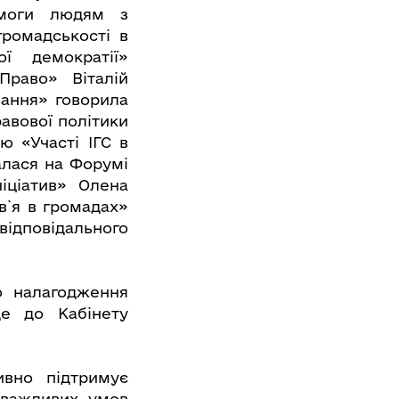
помоги людям з
громадськості в
ї демократії»
Право» Віталій
вання» говорила
авової політики
ю «Участі ІГС в
алася на Форумі
ніціатив» Олена
в`я в громадах»
відповідального
 налагодження
де до Кабінету
ивно підтримує
дважливих умов