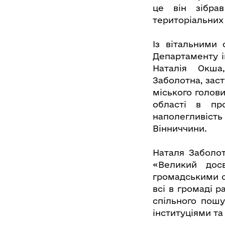
це він зібрав
територіальних 
Із вітальними
Департаменту і
Наталія Окша
Заболотна, заст
міського голови
області в про
наполегливість 
Вінниччини.
Наталя Заболот
«Великий дос
громадськими о
всі в громаді р
спільного пошу
інституціями та