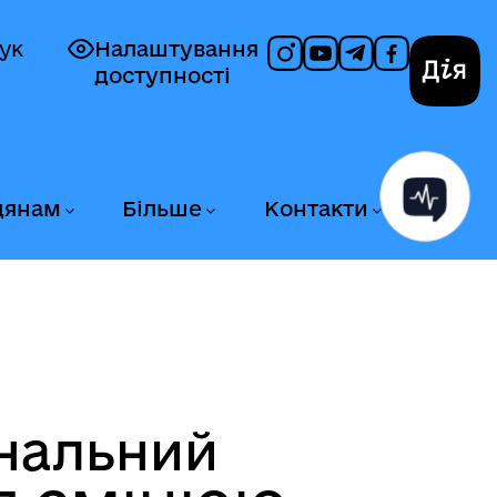
ук
Налаштування
доступності
Дія
дянам
Більше
Контакти
ональний