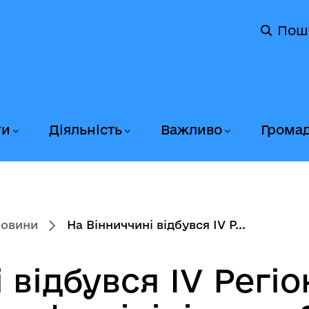
Пош
ги
Діяльність
Важливо
Грома
новини
На Вінниччині відбувся IV Р...
 відбувся IV Регі