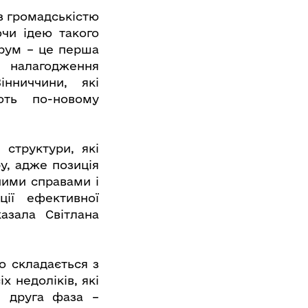
з громадськістю
ючи ідею такого
орум – це перша
 налагодження
інниччини, які
ють по-новому
 структури, які
у, адже позиція
ними справами і
ції ефективної
азала Світлана
о складається з
х недоліків, які
; друга фаза –