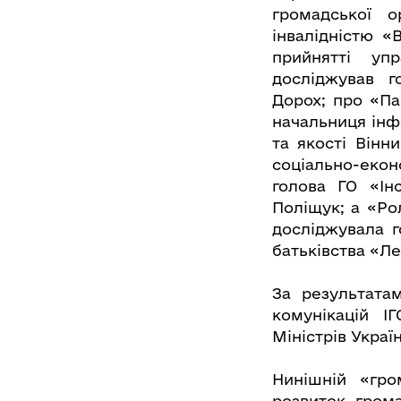
громадської о
інвалідністю «
прийнятті уп
досліджував г
Дорох; про «Па
начальниця інф
та якості Вінн
соціально-екон
голова ГО «Інс
Поліщук; а «Ро
досліджувала г
батьківства «Л
За результат
комунікацій І
Міністрів Украї
Нинішній «гро
розвиток гром