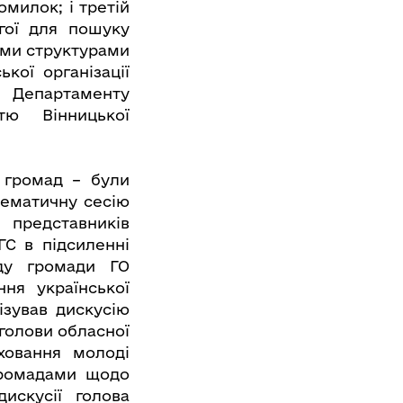
омилок; і третій
угої для пошуку
ими структурами
кої організації
 Департаменту
тю Вінницької
 громад – були
тематичну сесію
представників
ГС в підсиленні
ду громади ГО
ня української
ізував дискусію
голови обласної
ховання молоді
громадами щодо
искусії голова