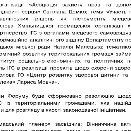
рганізації «Асоціація захисту прав та до
Відкриті серця» Світлана Демко; тему «Участь 
равлінських рішень як інструменту місцево
олова Хмільницької громадської організації «
ртнерство ІГС з органами місцевого самовряду
ормаційно-аналітичного відділу Департаменту пр
ицької міської ради Наталія Малецька; тематико
омічний розвитку територіальних громад» займ
титут соціально-економічних та політичних і
ль ІГС в реалізації проєктів щодо охорони здоро
олова ГО «Центр розвитку здорової дитини та 
елека» Лариса Мовчан.
ами Форуму буде сформовано резолюцію щодо
ГС із територіальними громадами, яка надій
ни для розгляду в якості законодавчої ініціативи.
мадський пленер» засвідчив: Вінниччина акт
адянського суспільства, адже це – одна з на