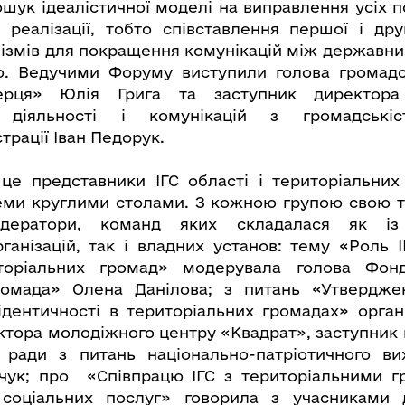
ошук ідеалістичної моделі на виправлення усіх п
 реалізації, тобто співставлення першої і др
ізмів для покращення комунікацій між державн
ю. Ведучими Форуму виступили голова громадсь
ерця» Юлія Грига та заступник директора
ї діяльності і комунікацій з громадськіс
рації Іван Педорук.
це представники ІГС області і територіальних
еми круглими столами. З кожною групою свою 
дератори, команд яких складалася як із 
ганізацій, так і владних установ: тему «Роль І
иторіальних громад» модерувала голова Фон
ромада» Олена Данілова; з питань «Утверджен
ідентичності в територіальних громадах» орган
ктора молодіжного центру «Квадрат», заступник 
ї ради з питань національно-патріотичного ви
чук; про «Співпрацю ІГС з територіальними 
соціальних послуг» говорила з учасниками д