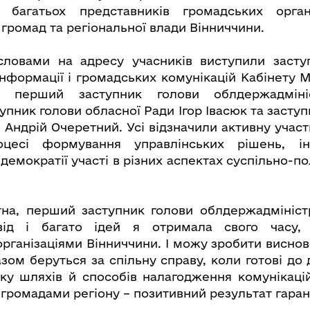
 багатьох представників громадських органі
громад та регіональної влади Вінниччини.
 словами на адресу учасників виступили засту
нформації і громадських комунікацій Кабінету Мі
, перший заступник голови облдержадмініс
упник голови обласної Ради Ігор Івасюк та засту
 Андрій Очеретний. Усі відзначили активну учас
цесі формування управлінських рішень, іні
демократії участі в різних аспектах суспільно-п
на, перший заступник голови облдержадміністр
від і багато ідей я отримала свого часу, 
рганізаціями Вінниччини. І можу зробити висново
азом беруться за спільну справу, коли готові до
ку шляхів й способів налагодження комунікац
 громадами регіону – позитивний результат гаран