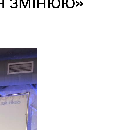
 «Я ЗМІНЮЮ»