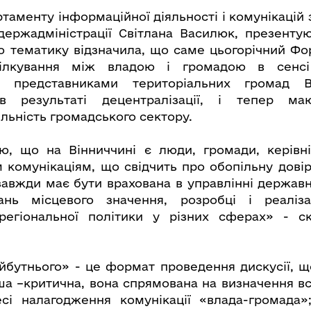
таменту інформаційної діяльності і комунікацій 
держадміністрації Світлана Василюк, презенту
го тематику відзначила, що саме цьогорічний Ф
ілкування між владою і громадою в сенсі
з представниками територіальних громад В
в результаті децентралізації, і тепер ма
льність громадського сектору.
ю, що на Вінниччині є люди, громади, керівні
 комунікаціям, що свідчить про обопільну довір
завжди має бути врахована в управлінні держав
ань місцевого значення, розробці і реаліза
регіональної політики у різних сферах» - ск
бутнього» - це формат проведення дискусії, щ
а –критична, вона спрямована на визначення всі
есі налагодження комунікації «влада-громада»