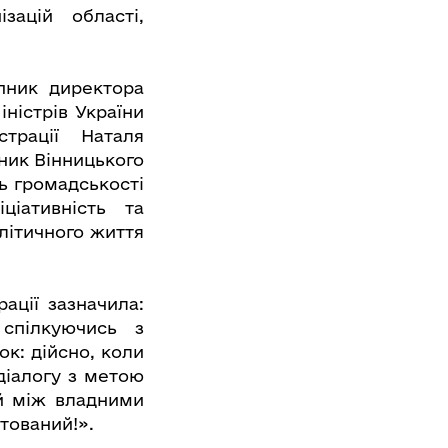
зацій області,
пник директора
ністрів України
трації Наталя
пник Вінницького
ть громадськості
ціативність та
олітичного життя
ації зазначила:
спілкуючись з
к: дійсно, коли
 діалогу з метою
ій між владними
тований!».