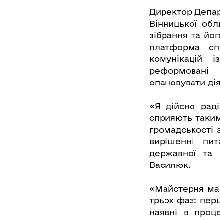
Директор Депар
Вінницької обл
зібрання та йо
платформа сп
комунікацій і
реформовані 
опановувати дія
«Я дійсно раді
сприяють таким
громадськості 
вирішенні пит
державної та 
Василюк.
«Майстерня май
трьох фаз: перш
наявні в проц