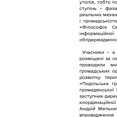
утопія, тобто п
ступінь – фаза
реальних механ
і громадськіст
«Філософія С
інформаційно
облдержадмініст
Учасники – а 
розміщені за с
проводили мо
громадських ор
розвитку тер
«Подільська г
громадянської 
заступник дире
координаційно
Андрій Мельни
впровадження 