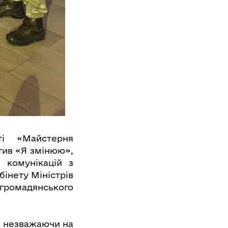
ті «Майстерня
тив «Я змінюю»,
і комунікацій з
бінету Міністрів
в громадянського
, незважаючи на