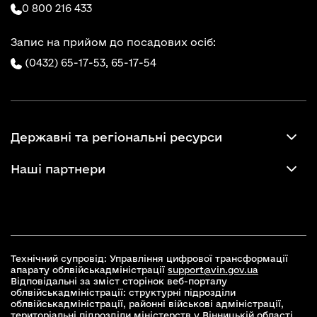
0 800 216 433
Запис на прийом до посадових осіб:
(0432) 65-17-53,
65-17-54
Державні та регіональні ресурси
Наші партнери
Технічний супровід: Управління цифрової трансформації
апарату облвійськадміністрації
support@vin.gov.ua
Відповідальні за зміст сторінок веб-порталу
облвійськадміністрації: структурні підрозділи
облвійськадміністрації, районні військові адміністрації,
територіальні підрозділи міністерств у Вінницькій області,