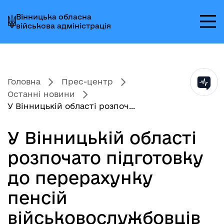
Перейти
Перейти
Перейти
Вінницька обласна
до
до
до
військова адміністрація
головного
головного
головного
меню
вмісту
колонтитула
Головна
Прес-центр
Останні новини
У Вінницькій області розпоч...
У Вінницькій області
розпочато підготовку
до перерахунку
пенсій
військовослужбовців