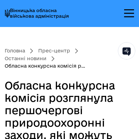
Перейти
Перейти
Перейти
Вінницька обласна
до
до
до
військова адміністрація
головного
головного
головного
меню
вмісту
колонтитула
Головна
Прес-центр
Останні новини
Обласна конкурсна комісія р...
Обласна конкурсна
комісія розглянула
першочергові
природоохоронні
заходи, які можуть