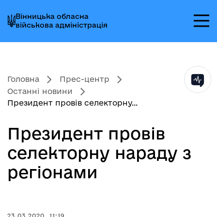
Перейти
Перейти
Перейти
Вінницька обласна
до
до
до
військова адміністрація
головного
головного
головного
меню
вмісту
колонтитула
Головна
Прес-центр
Останні новини
Президент провів селекторну...
Президент провів
селекторну нараду з
регіонами
23.03.2020, 11:19