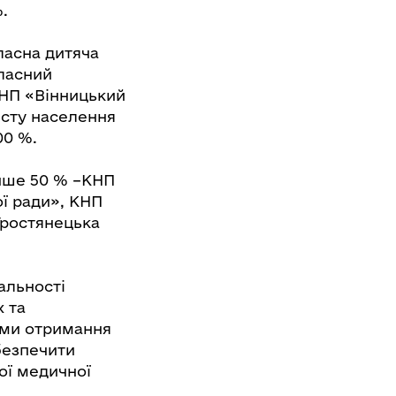
.
ласна дитяча
бласний
 КНП «Вінницький
исту населення
00 %.
енше 50 % –КНП
ї ради», КНП
Тростянецька
альності
 та
зми отримання
абезпечити
ої медичної