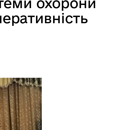
стеми охорони
перативність