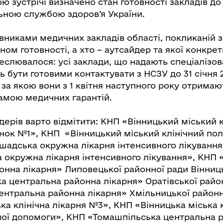
 зустрічі визначено стан готовності закладів до
льною службою здоров’я України.
івниками медичних закладів області, покликаній з’
аном готовності, а хто – аутсайдер та якої конкре
реслювалося: усі заклади, що надають спеціалізо
 бути готовими контактувати з НСЗУ до 31 січня 2
за якою вони з 1 квітня наступного року отрима
амою медичних гарантій.
ідерів варто відмітити: КНП «Вінницький міський 
нок №1», КНП «Вінницький міський клінічний по
адська окружна лікарня інтенсивного лікуванн
 окружна лікарня інтенсивного лікування», КНП
онна лікарня» Липовецької районної ради Вінниць
а центральна районна лікарня» Оратівської райо
ентральна районна лікарня» Хмільницької районн
ка клінічна лікарня №3», КНП «Вінницька міська к
ої допомоги», КНП «Томашпільська центральна 