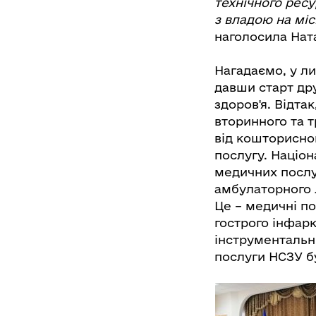
технічного ресу
з владою на міс
наголосила Нат
Нагадаємо, у ли
давши старт др
здоров'я. Відтак
вторинного та 
від кошторисно
послугу. Націо
медичних послуг
амбулаторного 
Це – медичні по
гострого інфар
інструментальні
послуги НСЗУ б