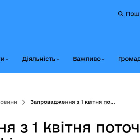
Пош
ги
Діяльність
Важливо
Грома
новини
Запровадження з 1 квітня по...
 з 1 квітня пото