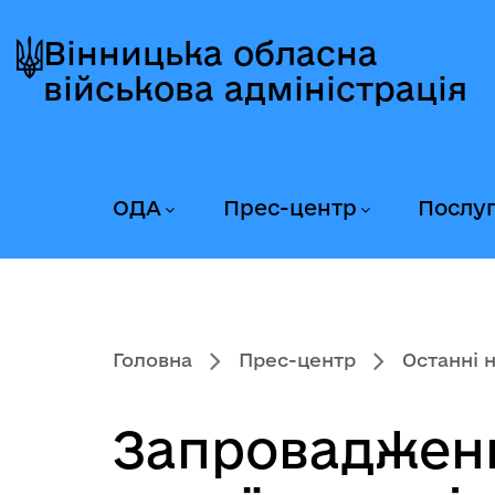
Перейти
Перейти
Перейти
до
до
до
Вінницька обласна
головного
головного
головного
військова адміністрація
меню
вмісту
колонтитула
ОДА
Прес-центр
Послу
Головна
Прес-центр
Останні 
Запровадження