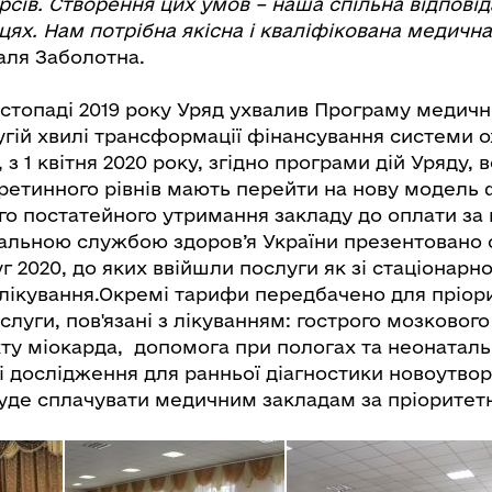
рсів. Створення цих умов – наша спільна відпові
цях. Нам потрібна якісна і кваліфікована медичн
аля Заболотна.
стопаді 2019 року Уряд ухвалив Програму медични
угій хвилі трансформації фінансування системи 
, з 1 квітня 2020 року, згідно програми дій Уряду, 
третинного рівнів мають перейти на нову модель 
го постатейного утримання закладу до оплати за
нальною службою здоров’я України презентовано 
 2020, до яких ввійшли послуги як зі стаціонарног
лікування.Окремі тарифи передбачено для пріори
слуги, пов'язані з лікуванням: гострого мозкового
кту міокарда, допомога при пологах та неонатал
 дослідження для ранньої діагностики новоутвор
уде сплачувати медичним закладам за пріорите