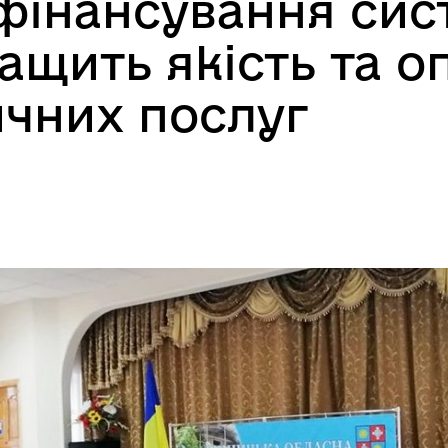
 фінансування си
ащить якість та о
чних послуг