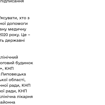
 підписання
ясувати, хто з
тної допомоги
вану медичну
020 року. Це –
ють державні
клінічний
логовий будинок
я», КНП
 «Липовецька
кої області,
нної ради, КНП
ої ради, КНП
лінічна лікарня
районна