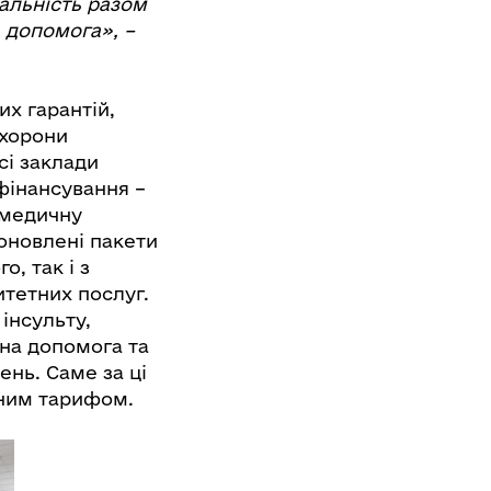
дальність разом
а допомога», –
х гарантій,
охорони
всі заклади
фінансування –
 медичну
оновлені пакети
о, так і з
тетних послуг.
 інсульту,
ьна допомога та
ень. Саме за ці
тним тарифом.