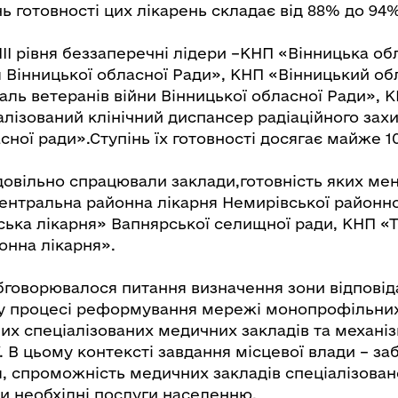
нь готовності цих лікарень складає від 88% до 94%
ІІІ рівня беззаперечні лідери –КНП «Вінницька об
я Вінницької обласної Ради», КНП «Вінницький о
таль ветеранів війни Вінницької обласної Ради»,
алізований клінічний диспансер радіаційного зах
сної ради».Ступінь їх готовності досягає майже 1
довільно спрацювали заклади,готовність яких м
ентральна районна лікарня Немирівської районно
ська лікарня» Вапнярської селищної ради, КНП «
онна лікарня».
обговорювалося питання визначення зони відповід
 у процесі реформування мережі монопрофільних
их спеціалізованих медичних закладів та механі
. В цьому контексті завдання місцевої влади – з
, спроможність медичних закладів спеціалізован
и необхідні послуги населенню.