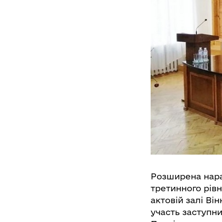
Розширена нара
третинного рівн
актовій залі Він
участь заступни