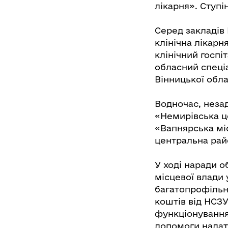
лікарня». Ступі
Серед закладів 
клінічна лікарн
клінічний госпі
обласний спеці
Вінницької обла
Водночас, неза
«Немирівська ц
«Вапнярська мі
центральна рай
У ході наради 
місцевої влади
багатопрофільн
коштів від НСЗУ
функціонування
допомоги надат