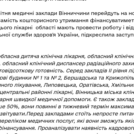
квітня медичні заклади Вінниччини перейдуть на 
Замість кошторисного утримання фінансуватиме
цього лікарні області мають провести роботу і від
ної служби здоров'я України, підкреслила засту
ласна дитяча клінічна лікарня, обласний клінічн
, обласний клінічний диспансер радіаційного зах
відсоткову готовність. Серед закладів ІІ рівня л
гові будинки № 1 та № 2, Бершадська та Крижопіл
вного лікування, Липовецька, Оратівська, Хмільни
ентральні районні лікарні, Вінницька міська клі
карня швидкої медичної допомоги. Є також заклад
ше 50%, вони повинні в тижневий термін максима
звітувати.Перед закладами стоїть непросте питан
переліком медичних послуг, які вони зможуть які
інансування. Проаналізувати наявність кадрового