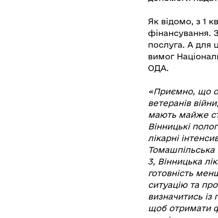
Як відомо, з 1 
фінансування. 
послуга. А для 
вимог Національ
ОДА.
«Приємно, що об
ветеранів війни
мають майже сто
Вінницькі поло
лікарні інтенси
Томашпільська ц
3, Вінницька лі
готовність мен
ситуацію та про
визначитись із 
щоб отримати ф