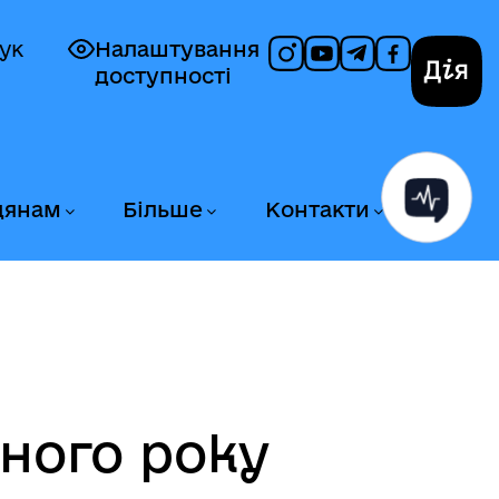
ук
Налаштування
доступності
Дія
дянам
Більше
Контакти
чного року