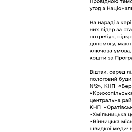
Провідною темою
угод з Націона
На нараді з кер
них лідер за ст
потребує, підк
допомогу, мають
ключова умова, 
кошти за Прогр
Відтак, серед л
пологовий буди
№2», КНП «Берш
«Крижопільська
центральна рай
КНП «Оратівськ
«Хмільницька ц
«Вінницька місь
швидкої медичн