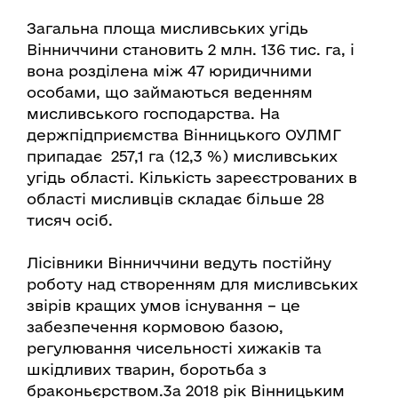
Загальна площа мисливських угідь
Вінниччини становить 2 млн. 136 тис. га, і
вона розділена між 47 юридичними
особами, що займаються веденням
мисливського господарства. На
держпідприємства Вінницького ОУЛМГ
припадає 257,1 га (12,3 %) мисливських
угідь області. Кількість зареєстрованих в
області мисливців складає більше 28
тисяч осіб.
Лісівники Вінниччини ведуть постійну
роботу над створенням для мисливських
звірів кращих умов існування – це
забезпечення кормовою базою,
регулювання чисельності хижаків та
шкідливих тварин, боротьба з
браконьєрством.3а 2018 рік Вінницьким