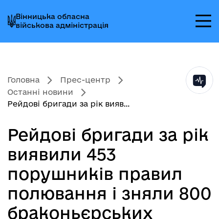
Перейти
Перейти
Перейти
Вінницька обласна
до
до
до
військова адміністрація
головного
головного
головного
меню
вмісту
колонтитула
Головна
Прес-центр
Останні новини
Рейдові бригади за рік вияв...
Рейдові бригади за рік
виявили 453
порушників правил
полювання і зняли 800
браконьєрських