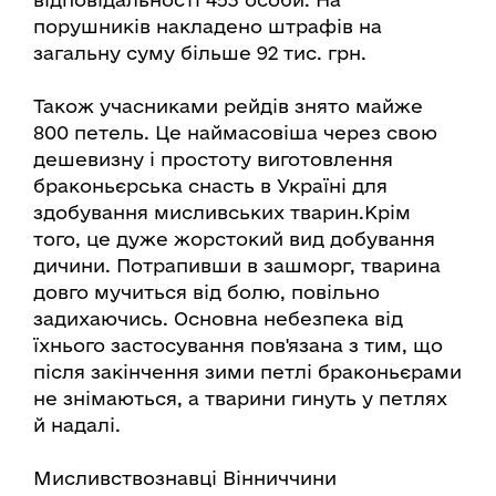
порушників накладено штрафів на
загальну суму більше 92 тис. грн.
Також учасниками рейдів знято майже
800 петель. Це наймасовіша через свою
дешевизну і простоту виготовлення
браконьєрська снасть в Україні для
здобування мисливських тварин.Крім
того, це дуже жорстокий вид добування
дичини. Потрапивши в зашморг, тварина
довго мучиться від болю, повільно
задихаючись. Основна небезпека від
їхнього застосування пов'язана з тим, що
після закінчення зими петлі браконьєрами
не знімаються, а тварини гинуть у петлях
й надалі.
Мисливствознавці Вінниччини